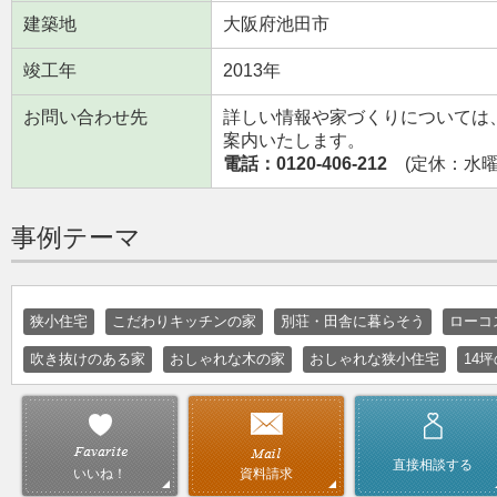
建築地
大阪府池田市
竣工年
2013年
お問い合わせ先
詳しい情報や家づくりについては
案内いたします。
電話：0120-406-212
(定休：水曜日
事例テーマ
狭小住宅
こだわりキッチンの家
別荘・田舎に暮らそう
ローコ
吹き抜けのある家
おしゃれな木の家
おしゃれな狭小住宅
14
直接相談する
資料請求
いいね！