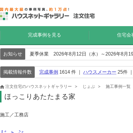
完成事例を見る
住宅会
お知らせ
夏季休業 2026年8月12日（水）～2026年8
掲載情報件数
完成事例
1614
件 ｜
ハウスメーカー
25
件 
注文住宅のハウスネットギャラリー
じょぶ
施工事例一覧
ほっこりあたたまる家
施工／工務店