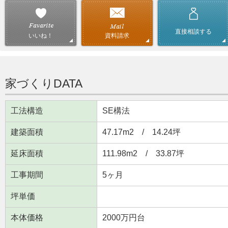
直接相談する
資料請求
いいね！
家づくりDATA
工法構造
SE構法
建築面積
47.17m
2
/ 14.24坪
延床面積
111.98m
2
/ 33.87坪
工事期間
5ヶ月
坪単価
本体価格
2000万円台