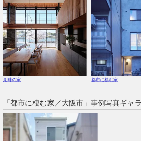
湖畔の家
都市に棲む家
「都市に棲む家／大阪市」事例写真ギャ