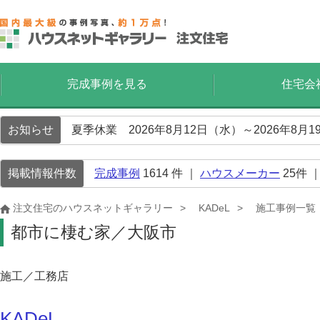
完成事例を見る
住宅会
お知らせ
夏季休業 2026年8月12日（水）～2026年8
掲載情報件数
完成事例
1614
件 ｜
ハウスメーカー
25
件 
注文住宅のハウスネットギャラリー
KADeL
施工事例一覧
都市に棲む家／大阪市
施工／工務店
KADeL