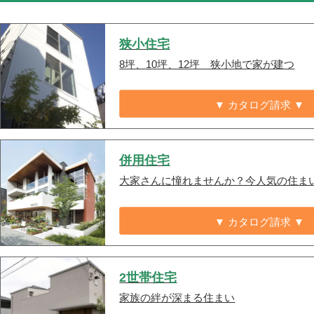
狭小住宅
8坪、10坪、12坪 狭小地で家が建つ
▼ カタログ請求 ▼
併用住宅
大家さんに憧れませんか？今人気の住ま
▼ カタログ請求 ▼
2世帯住宅
家族の絆が深まる住まい