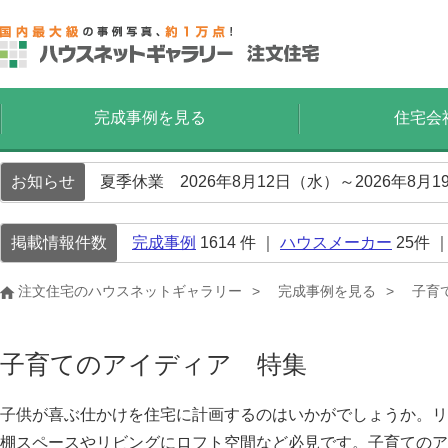
完成事例を見る
住宅会
お知らせ
夏季休業 2026年8月12日（水）～2026年8
掲載情報件数
完成事例
1614
件 ｜
ハウスメーカー
25
件 
注文住宅のハウスネットギャラリー
完成事例を見る
子育
子育てのアイディア 特集
子供が喜ぶ仕かけを住宅に計画するのはいかがでしょうか。リ
棚スペースやリビングにロフト空間など必見です。子育てのア