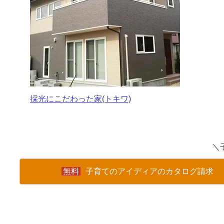
採光にこだわった家(トキワ)
＼
子育てのアイディアのカタログ請求