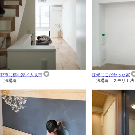
都市に棲む家／大阪市
採光にこだわった家
工法構造 --
工法構造 スモリ工法