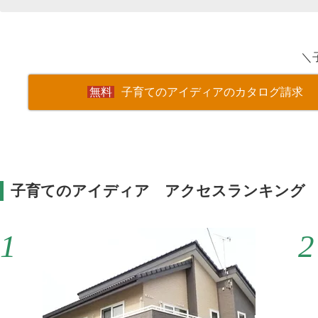
＼
子育てのアイディアのカタログ請求
子育てのアイディア アクセスランキング