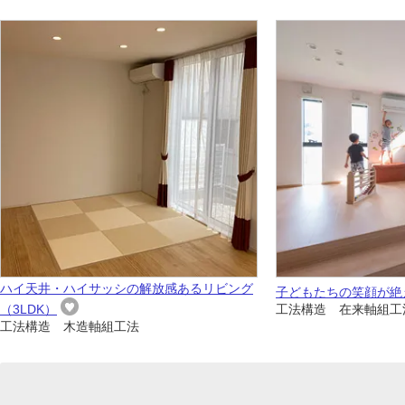
ハイ天井・ハイサッシの解放感あるリビング
子どもたちの笑顔が絶
（3LDK）
工法構造 在来軸組工
工法構造 木造軸組工法