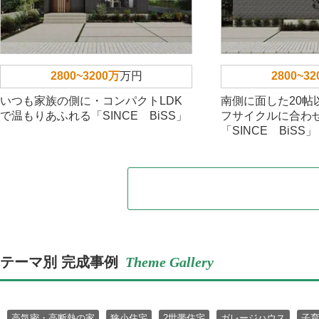
2800~3200万
万円
2800~3
いつも家族の側に・コンパクトLDK
南側に面した20帖
で温もりあふれる「SINCE BiSS」
フサイクルに合わ
「SINCE BiSS」
テーマ別 完成事例
Theme Gallery
高気密・高断熱の家
狭小住宅
2世帯住宅
ガレージハウス
子