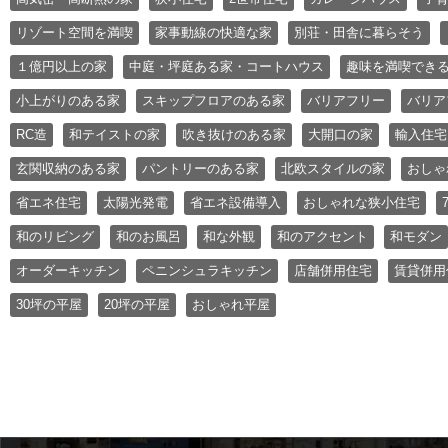
リゾート空間を満喫
家事動線の快適な家
別荘・田舎に暮らそう
１億円以上の家
中庭・坪庭ある家・コートハウス
趣味を満喫でき
小上がりのある家
スキップフロアのある家
バリアフリー
バリア
RC造
和テイストの家
吹き抜けのある家
大開口の家
輸入住宅
玄関収納のある家
パントリーのある家
北欧スタイルの家
おしゃ
省エネ住宅
太陽光発電
省エネ設備導入
おしゃれな狭小住宅
和のリビング
和のお風呂
和な外観
和のアクセント
和モダン
オーダーキッチン
ペニンシュラキッチン
店舗併用住宅
賃貸併用
30坪の平屋
20坪の平屋
おしゃれ平屋