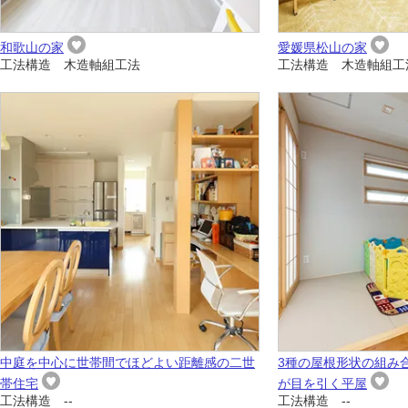
和歌山の家
愛媛県松山の家
工法構造 木造軸組工法
工法構造 木造軸組工
中庭を中心に世帯間でほどよい距離感の二世
3種の屋根形状の組み
帯住宅
が目を引く平屋
工法構造 --
工法構造 --