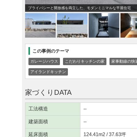
プライバシーと開放感を両立した、モダンミニマルな平屋住宅
この事例のテーマ
ガレージハウス
こだわりキッチンの家
家事動線の快
アイランドキッチン
家づくりDATA
工法構造
--
建築面積
--
延床面積
124.41m
2
/ 37.63坪