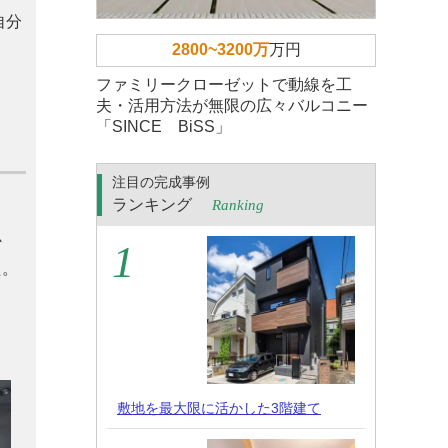
自分
2800~3200万
万円
ファミリークローゼットで動線を工
夫・活用方法が無限の広々バルコニー
「SINCE BiSS」
注目の完成事例
ランキング
Ranking
か
た。
敷地を最大限に活かした3階建て