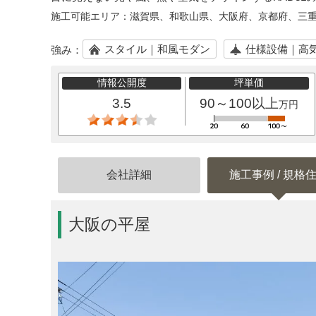
施工可能エリア：
滋賀県、和歌山県、大阪府、京都府、三
スタイル｜和風モダン
仕様設備｜高
強み：
情報公開度
坪単価
3.5
90～100以上
万円
会社詳細
施工事例 / 規格
大阪の平屋