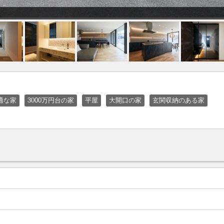
適な家
3000万円台の家
平屋
大開口の家
玄関収納のある家