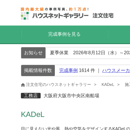
完成事例を見る
お知らせ
夏季休業 2026年8月12日（水）～2
掲載情報件数
完成事例
1614
件 ｜
ハウスメーカ
注文住宅のハウスネットギャラリー
KADeL
施
工務店
大阪府大阪市中央区南船場
KADeL
目に見えない光や風、熱や空気をデザインするKADeL