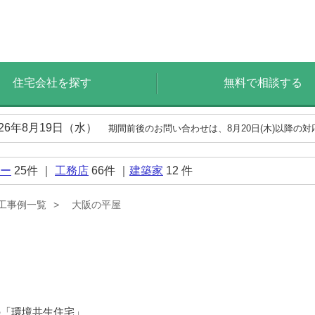
住宅会社を探す
無料で相談する
026年8月19日（水）
期間前後のお問い合わせは、8月20日(木)以降の
ー
25
件 ｜
工務店
66
件 ｜
建築家
12
件
工事例一覧
大阪の平屋
の「環境共生住宅」