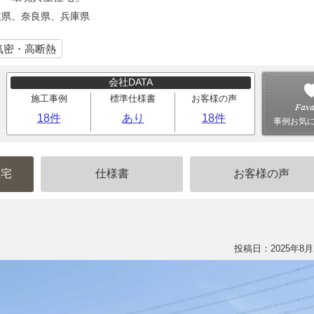
重県、奈良県、兵庫県
気密・高断熱
会社DATA
施工事例
標準仕様書
お客様の声
18件
あり
18件
事例お気
住宅
仕様書
お客様の声
投稿日：2025年8月