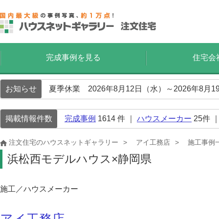
完成事例を見る
住宅会
お知らせ
夏季休業 2026年8月12日（水）～2026年8
掲載情報件数
完成事例
1614
件 ｜
ハウスメーカー
25
件 
注文住宅のハウスネットギャラリー
アイ工務店
施工事例
浜松西モデルハウス×静岡県
施工／ハウスメーカー