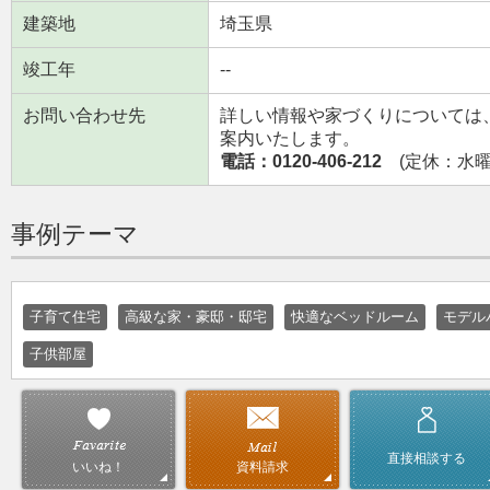
建築地
埼玉県
竣工年
--
お問い合わせ先
詳しい情報や家づくりについては
案内いたします。
電話：0120-406-212
(定休：水曜日
事例テーマ
子育て住宅
高級な家・豪邸・邸宅
快適なベッドルーム
モデル
子供部屋
直接相談する
資料請求
いいね！