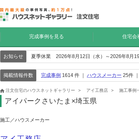
完成事例を見る
住宅会
お知らせ
夏季休業 2026年8月12日（水）～2026年8
掲載情報件数
完成事例
1614
件 ｜
ハウスメーカー
25
件 
注文住宅のハウスネットギャラリー
アイ工務店
施工事例
アイパークさいたま×埼玉県
施工／ハウスメーカー