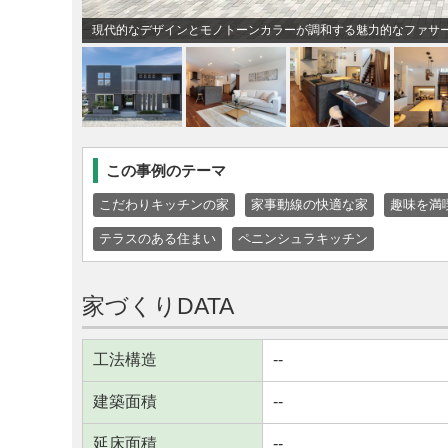
現代的なデザインとモノトーンカラーが調和する魅力的なファサ
この事例のテーマ
こだわりキッチンの家
家事動線の快適な家
趣味を満
テラスのある住まい
ペニンシュラキッチン
家づくりDATA
工法構造
--
建築面積
--
延床面積
--