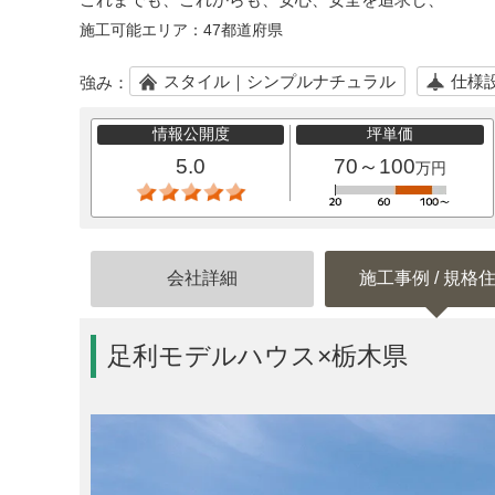
施工可能エリア：
47都道府県
スタイル｜シンプルナチュラル
仕様
強み：
情報公開度
坪単価
5.0
70～100
万円
会社詳細
施工事例 / 規格
足利モデルハウス×栃木県