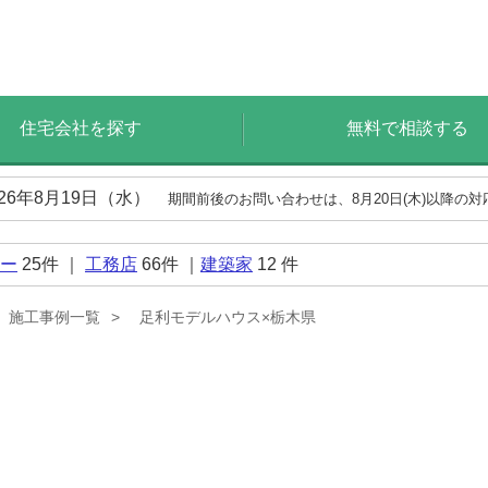
住宅会社を探す
無料で相談する
026年8月19日（水）
期間前後のお問い合わせは、8月20日(木)以降の
ー
25
件 ｜
工務店
66
件 ｜
建築家
12
件
施工事例一覧
足利モデルハウス×栃木県