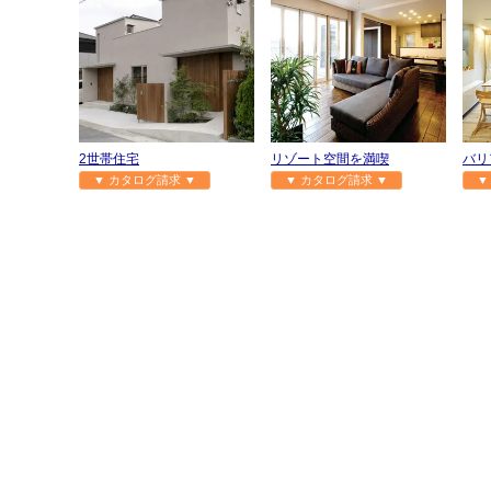
2世帯住宅
リゾート空間を満喫
バリ
▼ カタログ請求 ▼
▼ カタログ請求 ▼
▼