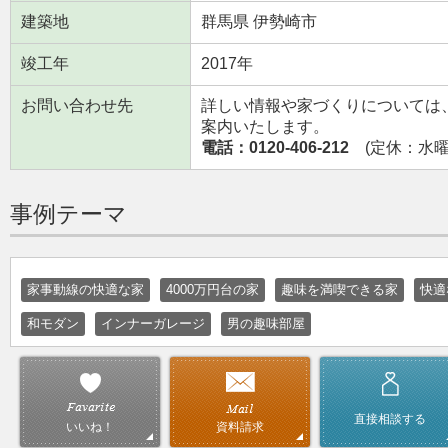
建築地
群馬県 伊勢崎市
竣工年
2017年
お問い合わせ先
詳しい情報や家づくりについては
案内いたします。
電話：0120-406-212
(定休：水曜日
事例テーマ
家事動線の快適な家
4000万円台の家
趣味を満喫できる家
快適
和モダン
インナーガレージ
男の趣味部屋
直接相談する
資料請求
いいね！