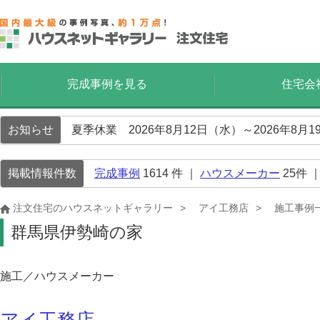
完成事例を見る
住宅会
お知らせ
夏季休業 2026年8月12日（水）～2026年8
掲載情報件数
完成事例
1614
件 ｜
ハウスメーカー
25
件 
注文住宅のハウスネットギャラリー
アイ工務店
施工事例
群馬県伊勢崎の家
施工／ハウスメーカー