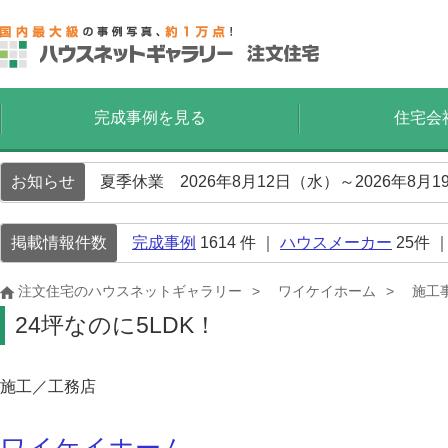
完成事例を見る
住宅会
お知らせ
夏季休業 2026年8月12日（水）～2026年8
掲載情報件数
完成事例
1614
件 ｜
ハウスメーカー
25
件 
注文住宅のハウスネットギャラリー
ワイケイホーム
施工
24坪なのに5LDK！
施工／工務店