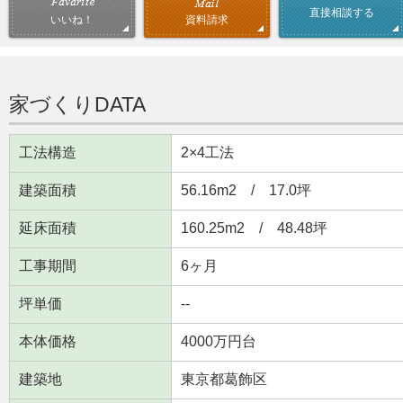
直接相談する
資料請求
いいね！
家づくりDATA
工法構造
2×4工法
建築面積
56.16m
2
/ 17.0坪
延床面積
160.25m
2
/ 48.48坪
工事期間
6ヶ月
坪単価
--
本体価格
4000万円台
建築地
東京都葛飾区