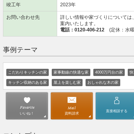
竣工年
2023年
お問い合わせ先
詳しい情報や家づくりについては
案内いたします。
電話：0120-406-212
(定休：水曜日
事例テーマ
こだわりキッチンの家
家事動線の快適な家
4000万円台の家
快
キッチン収納のある家
屋上を楽しむ家
おしゃれな木の家
直接相談する
資料請求
いいね！