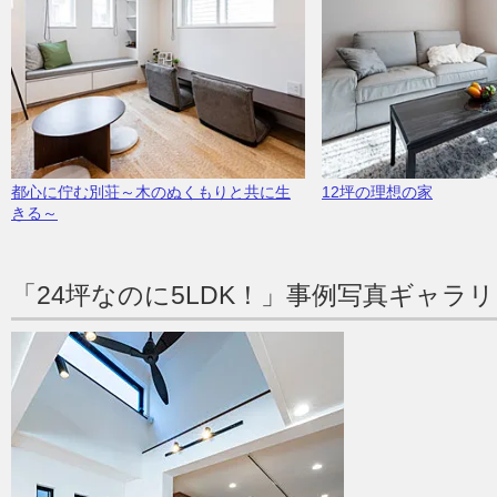
都心に佇む別荘～木のぬくもりと共に生
12坪の理想の家
きる～
「24坪なのに5LDK！」事例写真ギャラ