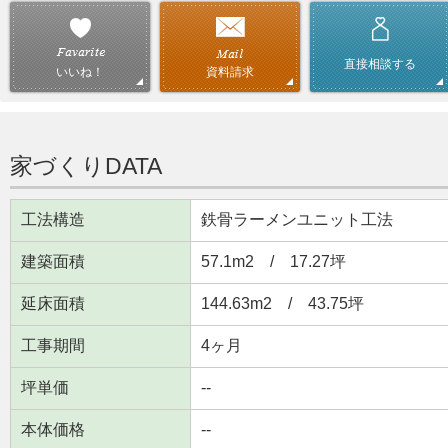
直接相談する
資料請求
いいね！
家づくりDATA
工法構造
鉄骨ラーメンユニット工法
建築面積
57.1m
2
/ 17.27坪
延床面積
144.63m
2
/ 43.75坪
工事期間
4ヶ月
坪単価
--
本体価格
--