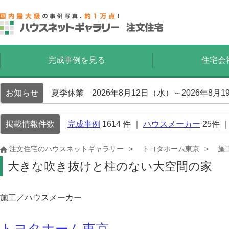
完成事例を見る
住宅会
お知らせ
夏季休業 2026年8月12日（水）～2026年8
掲載情報件数
完成事例
1614
件 ｜
ハウスメーカー
25
件 
注文住宅のハウスネットギャラリー
トヨタホーム東京
施
大きな吹き抜けと柱のない大空間の家
施工／ハウスメーカー