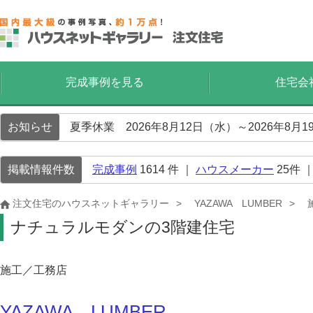
完成事例を見る
住宅会
お知らせ
夏季休業 2026年8月12日（水）～2026年8
掲載情報件数
完成事例
1614
件 ｜
ハウスメーカー
25
件 
注文住宅のハウスネットギャラリー
YAZAWA LUMBER
ナチュラルモダンの3階建住宅
施工／工務店
YAZAWA LUMBER