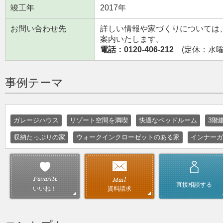
竣工年
2017年
お問い合わせ先
詳しい情報や家づくりについては
案内いたします。
電話：0120-406-212
(定休：水曜日
事例テーマ
ガレージハウス
リゾート空間を満喫
快適なベッドルーム
3階
収納たっぷりの家
ウォークインクローゼットのある家
インナーガ
直接相談する
資料請求
いいね！