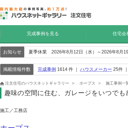
完成事例を見る
住宅会
お知らせ
夏季休業 2026年8月12日（水）～2026年8
掲載情報件数
完成事例
1614
件 ｜
ハウスメーカー
25
件 
注文住宅のハウスネットギャラリー
ホープス
施工事例一
趣味の空間に住む、ガレージをいつでも
施工／工務店