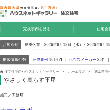
完成事例を見る
住宅会
お知らせ
夏季休業 2026年8月12日（水）～2026年8
掲載情報件数
完成事例
1614
件 ｜
ハウスメーカー
25
件 
注文住宅のハウスネットギャラリー
ホームラボ
施工事例
やさしく暮らす平屋
施工／工務店