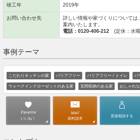
竣工年
2019年
お問い合わせ先
詳しい情報や家づくりについては
案内いたします。
電話：0120-406-212
(定休：水曜日
事例テーマ
こだわりキッチンの家
バリアフリー
バリアフリー / トイレ
バ
ウォークインクローゼットのある家
玄関収納のある家
おしゃれな
直接相談する
資料請求
いいね！