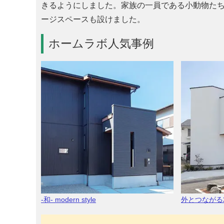
きるようにしました。家族の一員である小動物た
ージスペースも設けました。
ホームラボ人気事例
-和- modern style
外とつながる