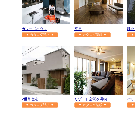
ガレージハウス
平屋
狭小
▼ カタログ請求 ▼
▼ カタログ請求 ▼
▼
2世帯住宅
リゾート空間を満喫
バリ
▼ カタログ請求 ▼
▼ カタログ請求 ▼
▼