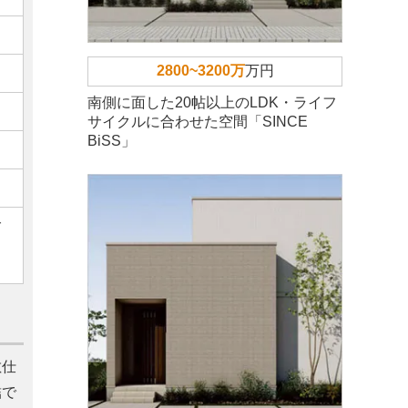
2800~3200万
万円
南側に面した20帖以上のLDK・ライフ
サイクルに合わせた空間「SINCE
BiSS」
ご
敷仕
結で