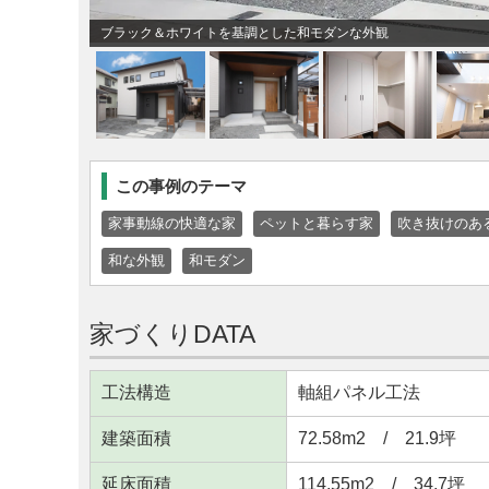
ブラック＆ホワイトを基調とした和モダンな外観
この事例のテーマ
家事動線の快適な家
ペットと暮らす家
吹き抜けのあ
和な外観
和モダン
家づくりDATA
工法構造
軸組パネル工法
建築面積
72.58m
2
/ 21.9坪
延床面積
114.55m
2
/ 34.7坪