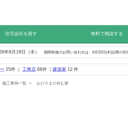
住宅会社を探す
無料で相談する
026年8月19日（水）
期間前後のお問い合わせは、8月20日(木)以降の
ー
25
件 ｜
工務店
66
件 ｜
建築家
12
件
施工事例一覧
おひさまの住む家