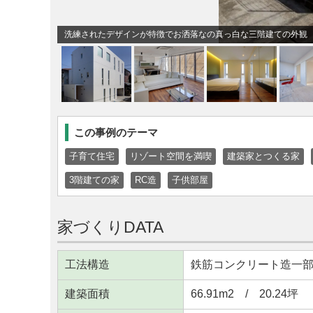
洗練されたデザインが特徴でお洒落なの真っ白な三階建ての外観
この事例のテーマ
子育て住宅
リゾート空間を満喫
建築家とつくる家
3階建ての家
RC造
子供部屋
家づくりDATA
工法構造
鉄筋コンクリート造一部
建築面積
66.91m
2
/ 20.24坪