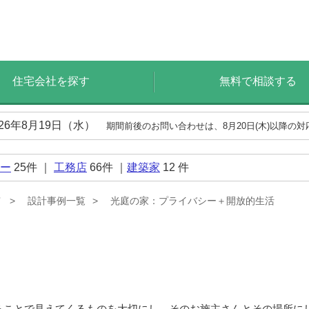
住宅会社を探す
無料で相談する
026年8月19日（水）
期間前後のお問い合わせは、8月20日(木)以降の
ー
25
件 ｜
工務店
66
件 ｜
建築家
12
件
Ｔ
設計事例一覧
光庭の家：プライバシー＋開放的生活
ねることで見えてくるものを大切にし、そのお施主さんとその場所に