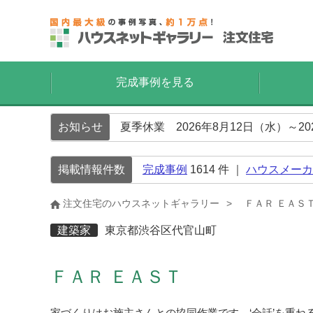
完成事例を見る
お知らせ
夏季休業 2026年8月12日（水）～2
掲載情報件数
完成事例
1614
件 ｜
ハウスメーカ
注文住宅のハウスネットギャラリー
ＦＡＲ ＥＡＳ
建築家
東京都渋谷区代官山町
ＦＡＲ ＥＡＳＴ
家づくりはお施主さんとの協同作業です。‘会話’を重