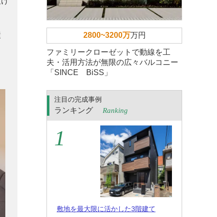
設け
環
2800~3200万
万円
ファミリークローゼットで動線を工
夫・活用方法が無限の広々バルコニー
「SINCE BiSS」
注目の完成事例
ランキング
Ranking
敷地を最大限に活かした3階建て