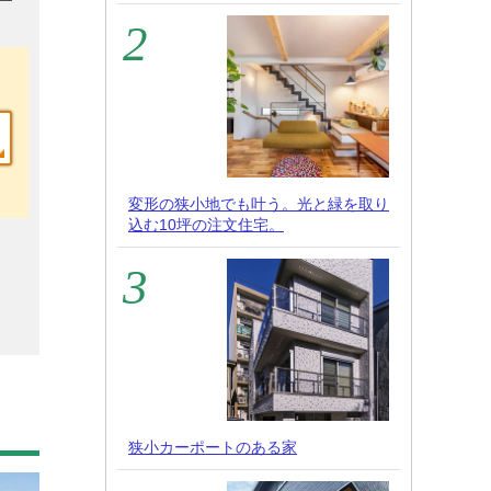
変形の狭小地でも叶う。光と緑を取り
込む10坪の注文住宅。
狭小カーポートのある家