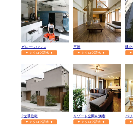
ガレージハウス
平屋
狭小
▼ カタログ請求 ▼
▼ カタログ請求 ▼
▼
2世帯住宅
リゾート空間を満喫
バリ
▼ カタログ請求 ▼
▼ カタログ請求 ▼
▼