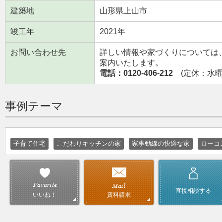
建築地
山形県上山市
竣工年
2021年
お問い合わせ先
詳しい情報や家づくりについては
案内いたします。
電話：0120-406-212
(定休：水曜日
事例テーマ
子育て住宅
こだわりキッチンの家
家事動線の快適な家
ローコ
直接相談する
資料請求
いいね！