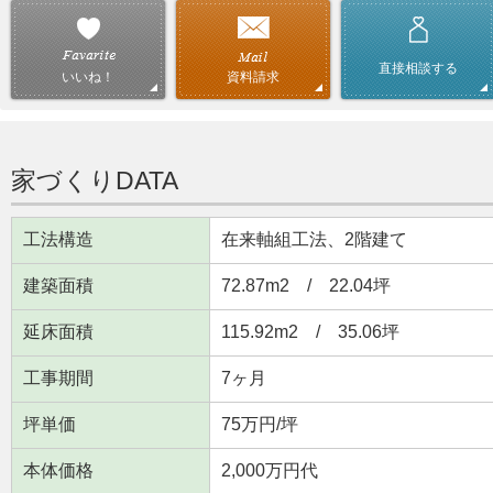
直接相談する
資料請求
いいね！
家づくりDATA
工法構造
在来軸組工法、2階建て
建築面積
72.87m
2
/ 22.04坪
延床面積
115.92m
2
/ 35.06坪
工事期間
7ヶ月
坪単価
75万円/坪
本体価格
2,000万円代