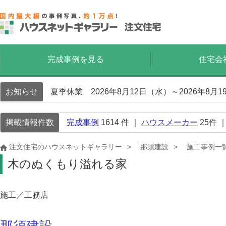
完成事例を見る
住宅会
お知らせ
夏季休業 2026年8月12日（水）～2026年8
掲載情報件数
完成事例
1614
件 ｜
ハウスメーカー
25
件 
注文住宅のハウスネットギャラリー
那須建設
施工事例一
木のぬくもり溢れる家
施工／工務店