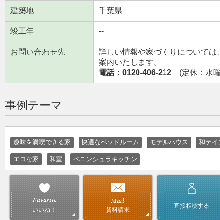
建築地
千葉県
竣工年
--
お問い合わせ先
詳しい情報や家づくりについては
案内いたします。
電話：0120-406-212
(定休：水曜日
事例テーマ
趣味を満喫できる家
快適なベッドルーム
モデルハウス
和テイ
エコな家
和室
ペニンシュラキッチン
直接相談する
資料請求
いいね！