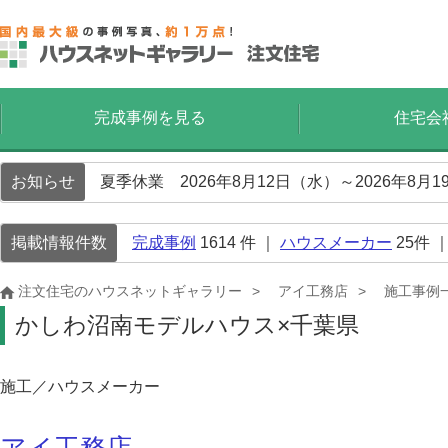
完成事例を見る
住宅会
お知らせ
夏季休業 2026年8月12日（水）～2026年8
掲載情報件数
完成事例
1614
件 ｜
ハウスメーカー
25
件 
注文住宅のハウスネットギャラリー
アイ工務店
施工事例
かしわ沼南モデルハウス×千葉県
施工／ハウスメーカー