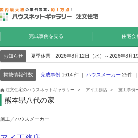
完成事例を見る
住宅会
お知らせ
夏季休業 2026年8月12日（水）～2026年8
掲載情報件数
完成事例
1614
件 ｜
ハウスメーカー
25
件 
注文住宅のハウスネットギャラリー
アイ工務店
施工事例
熊本県八代の家
施工／ハウスメーカー