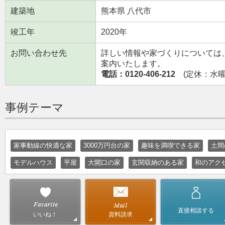
建築地
熊本県 八代市
竣工年
2020年
お問い合わせ先
詳しい情報や家づくりについては
案内いたします。
電話：0120-406-212
(定休：水曜日
事例テーマ
家事動線の快適な家
3000万円台の家
趣味を満喫できる家
土間
モデルハウス
平屋
大開口の家
玄関収納のある家
和のアク
直接相談する
資料請求
いいね！