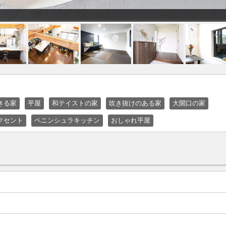
きる家
平屋
和テイストの家
吹き抜けのある家
大開口の家
クセント
ペニンシュラキッチン
おしゃれ平屋