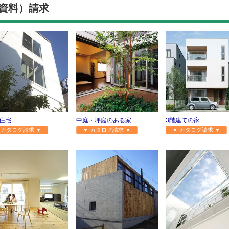
資料）請求
住宅
中庭・坪庭のある家
3階建ての家
 カタログ請求 ▼
▼ カタログ請求 ▼
▼ カタログ請求 ▼