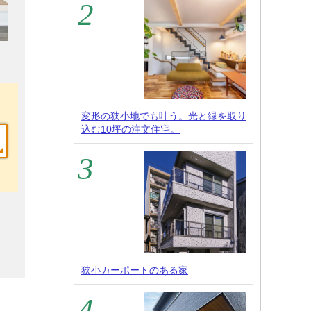
変形の狭小地でも叶う。光と緑を取り
込む10坪の注文住宅。
狭小カーポートのある家