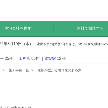
住宅会社を探す
無料で相談する
026年8月19日（水）
期間前後のお問い合わせは、8月20日(木)以降の
ー
25
件 ｜
工務店
66
件 ｜
建築家
12
件
施工事例一覧
家族が繋がる隠れ家のある家
えるのが私たちです。