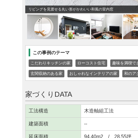
リビングを見渡せる丸い形がかわいい和風の室内窓
この事例のテーマ
こだわりキッチンの家
ローコスト住宅
趣味を満喫で
玄関収納のある家
おしゃれなインテリアの家
和のア
家づくりDATA
工法構造
木造軸組工法
建築面積
--
延床面積
94.40m
2
/ 28.55坪