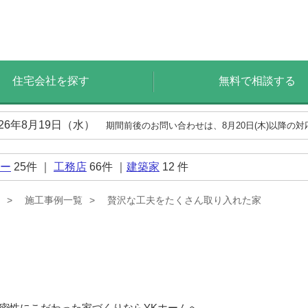
住宅会社を探す
無料で相談する
026年8月19日（水）
期間前後のお問い合わせは、8月20日(木)以降の
ー
25
件 ｜
工務店
66
件 ｜
建築家
12
件
施工事例一覧
贅沢な工夫をたくさん取り入れた家
密性にこだわった家づくりならYKホームへ