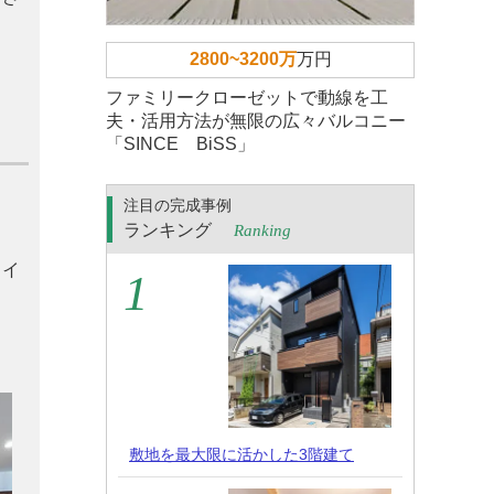
2800~3200万
万円
ファミリークローゼットで動線を工
夫・活用方法が無限の広々バルコニー
「SINCE BiSS」
注目の完成事例
ランキング
Ranking
ま
タイ
敷地を最大限に活かした3階建て