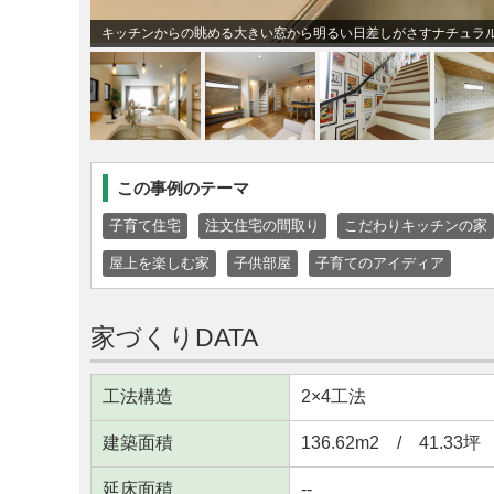
キッチンからの眺める大きい窓から明るい日差しがさすナチュラル
この事例のテーマ
子育て住宅
注文住宅の間取り
こだわりキッチンの家
屋上を楽しむ家
子供部屋
子育てのアイディア
家づくりDATA
工法構造
2×4工法
建築面積
136.62m
2
/ 41.33坪
延床面積
--