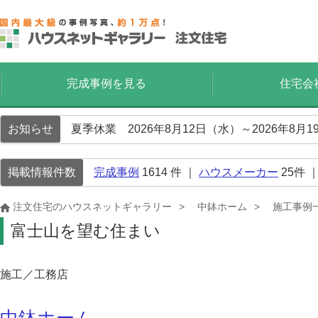
完成事例を見る
住宅会
お知らせ
夏季休業 2026年8月12日（水）～2026年8
掲載情報件数
完成事例
1614
件 ｜
ハウスメーカー
25
件 
注文住宅のハウスネットギャラリー
中鉢ホーム
施工事例
富士山を望む住まい
施工／工務店