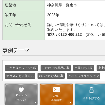
建築地
神奈川県 鎌倉市
竣工年
2023年
お問い合わせ先
詳しい情報や家づくりについては
案内いたします。
電話：0120-406-212
(定休：水曜日
事例テーマ
こだわりキッチンの家
こだわりお風呂の家
土間のある家
小上
テラスのある住まい
おしゃれな木の家
ペニンシュラキッチン
直接相談する
資料請求
いいね！