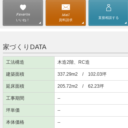
直接相談する
資料請求
いいね！
家づくりDATA
工法構造
木造2階、RC造
建築面積
337.29m
2
/ 102.03坪
延床面積
205.72m
2
/ 62.23坪
工事期間
--
坪単価
--
本体価格
--