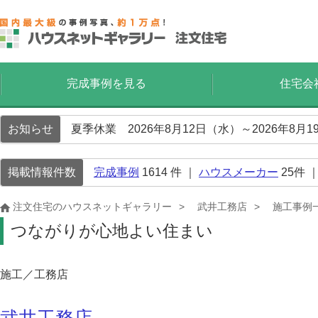
完成事例を見る
住宅会
お知らせ
夏季休業 2026年8月12日（水）～2026年8
掲載情報件数
完成事例
1614
件 ｜
ハウスメーカー
25
件 
注文住宅のハウスネットギャラリー
武井工務店
施工事例
つながりが心地よい住まい
施工／工務店