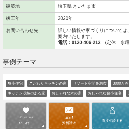
建築地
埼玉県 さいたま市
竣工年
2020年
お問い合わせ先
詳しい情報や家づくりについては
案内いたします。
電話：0120-406-212
(定休：水曜日
事例テーマ
狭小住宅
こだわりキッチンの家
リゾート空間を満喫
3000万
キッチン収納のある家
おしゃれな木の家
おしゃれな狭小住宅
直接相談する
資料請求
いいね！