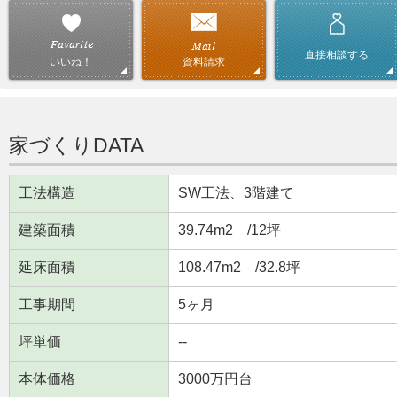
直接相談する
資料請求
いいね！
家づくりDATA
工法構造
SW工法、3階建て
建築面積
39.74m
2
/12坪
延床面積
108.47m
2
/32.8坪
工事期間
5ヶ月
坪単価
--
本体価格
3000万円台