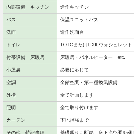
内部設備 キッチン
造作キッチン
バス
保温ユニットバス
洗面
造作洗面台
トイレ
TOTOまたはLIXILウォシュレット
付帯設備 床暖房
床暖房・パネルヒーター etc.
小屋裏
必要に応じて
空調
全館空調・第一種換気設備
外構
全て計画します
照明
全て取り付けます
カーテン
下地補強まで
その他 特記事項
基礎廻りも断熱。床下迄空調を廻