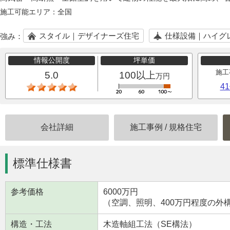
施工可能エリア：
全国
スタイル｜デザイナーズ住宅
仕様設備｜ハイグ
強み：
情報公開度
坪単価
施工
5.0
100以上
万円
4
会社詳細
施工事例
/
規格住宅
標準仕様書
参考価格
6000万円
（空調、照明、400万円程度の外
構造・工法
木造軸組工法（SE構法）