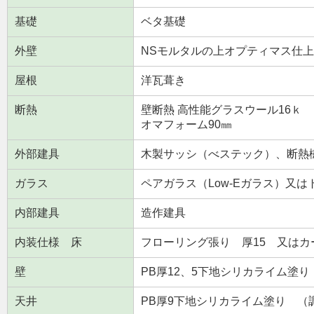
基礎
ベタ基礎
外壁
NSモルタルの上オプティマス仕
屋根
洋瓦葺き
断熱
壁断熱 高性能グラスウール16ｋ 
オマフォーム90㎜
外部建具
木製サッシ（べステック）、断熱
ガラス
ペアガラス（Low-Eガラス）又
内部建具
造作建具
内装仕様 床
フローリング張り 厚15 又はカ
壁
PB厚12、5下地シリカライム塗
天井
PB厚9下地シリカライム塗り 