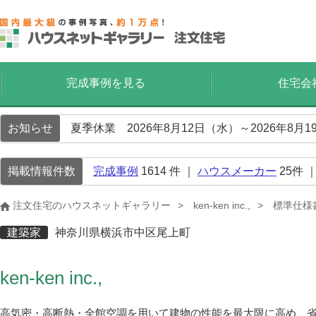
完成事例を見る
住宅会
お知らせ
夏季休業 2026年8月12日（水）～2026年8
掲載情報件数
完成事例
1614
件 ｜
ハウスメーカー
25
件 
注文住宅のハウスネットギャラリー
ken-ken inc.,
標準仕様
建築家
神奈川県横浜市中区尾上町
ken-ken inc.,
高気密・高断熱・全館空調を用いて建物の性能を最大限に高め、