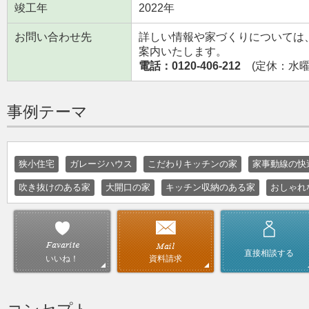
竣工年
2022年
お問い合わせ先
詳しい情報や家づくりについては
案内いたします。
電話：0120-406-212
(定休：水曜日
事例テーマ
狭小住宅
ガレージハウス
こだわりキッチンの家
家事動線の快
吹き抜けのある家
大開口の家
キッチン収納のある家
おしゃれ
直接相談する
資料請求
いいね！