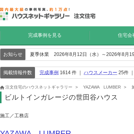
完成事例を見る
住宅会
お知らせ
夏季休業 2026年8月12日（水）～2026年8
掲載情報件数
完成事例
1614
件 ｜
ハウスメーカー
25
件 
注文住宅のハウスネットギャラリー
YAZAWA LUMBER
ビルトインガレージの世田谷ハウス
施工／工務店
YAZAWA LUMBER