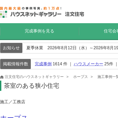
完成事例を見る
住宅会
お知らせ
夏季休業 2026年8月12日（水）～2026年8
掲載情報件数
完成事例
1614
件 ｜
ハウスメーカー
25
件 
注文住宅のハウスネットギャラリー
ホープス
施工事例一
茶室のある狭小住宅
施工／工務店