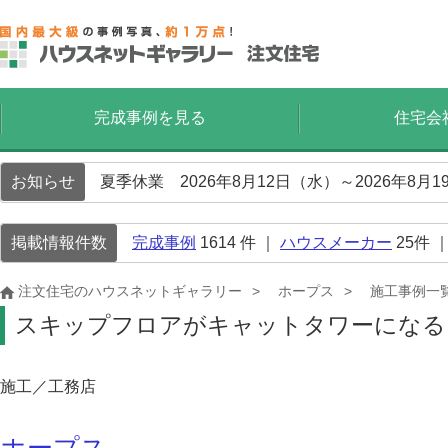
完成事例を見る
住宅会
お知らせ
夏季休業 2026年8月12日（水）～2026年8
掲載情報件数
完成事例
1614
件 ｜
ハウスメーカー
25
件 
注文住宅のハウスネットギャラリー
ホープス
施工事例一
スキップフロアがキャットタワーになる
施工／工務店