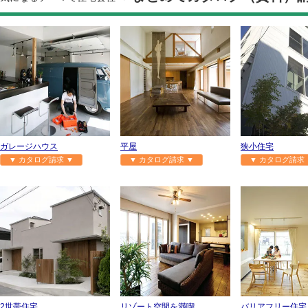
ガレージハウス
平屋
狭小住宅
▼ カタログ請求 ▼
▼ カタログ請求 ▼
▼ カタログ請求 
2世帯住宅
リゾート空間を満喫
バリアフリー住宅