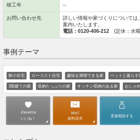
竣工年
--
お問い合わせ先
詳しい情報や家づくりについては
案内いたします。
電話：0120-406-212
(定休：水曜日
事例テーマ
狭小住宅
ローコスト住宅
趣味を満喫できる家
ペットと暮らす
3階建ての家
収納たっぷりの家
キッチン収納のある家
おしゃ
直接相談する
資料請求
いいね！