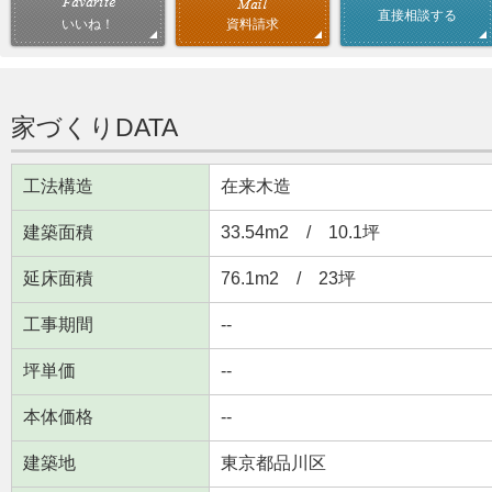
直接相談する
資料請求
いいね！
家づくりDATA
工法構造
在来木造
建築面積
33.54m
2
/ 10.1坪
延床面積
76.1m
2
/ 23坪
工事期間
--
坪単価
--
本体価格
--
建築地
東京都品川区