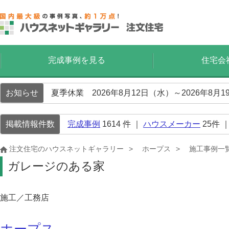
完成事例を見る
住宅会
お知らせ
夏季休業 2026年8月12日（水）～2026年8
掲載情報件数
完成事例
1614
件 ｜
ハウスメーカー
25
件 
注文住宅のハウスネットギャラリー
ホープス
施工事例一
ガレージのある家
施工／工務店