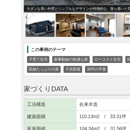
モダンな黒い外壁とシンプルなデザインが特徴的な、落ち着いた
この事例のテーマ
子育て住宅
家事動線の快適な家
ローコスト住宅
収納たっぷりの家
子供部屋
30坪の平屋
家づくりDATA
工法構造
在来木造
建築面積
110.13m
2
/ 33.31坪
延床面積
104.34m
2
/ 31.56坪