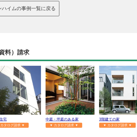
ンハイムの事例一覧に戻る
資料）請求
住宅
中庭・坪庭のある家
3階建ての家
 カタログ請求 ▼
▼ カタログ請求 ▼
▼ カタログ請求 ▼