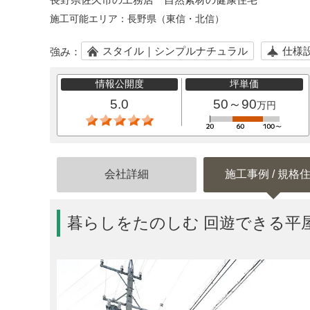
施工可能エリア：
長野県（東信・北信）
スタイル｜シンプルナチュラル
仕様
強み：
情報公開度
坪単価
5.0
50～90
万円
会社詳細
施工事例 / 規格
暮らしをたのしむ 回遊できる平