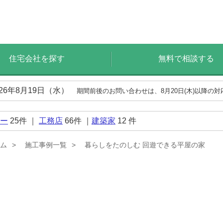
住宅会社を探す
無料で相談する
026年8月19日（水）
期間前後のお問い合わせは、8月20日(木)以降の
ー
25
件 ｜
工務店
66
件 ｜
建築家
12
件
ム
施工事例一覧
暮らしをたのしむ 回遊できる平屋の家