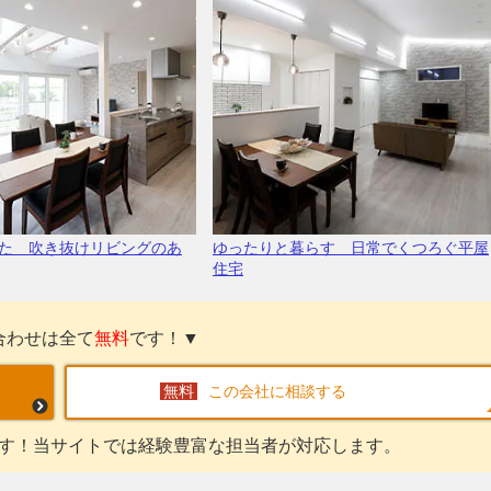
た 吹き抜けリビングのあ
ゆったりと暮らす 日常でくつろぐ平屋
住宅
合わせは全て
無料
です！▼
この会社に相談する
す！当サイトでは経験豊富な担当者が対応します。