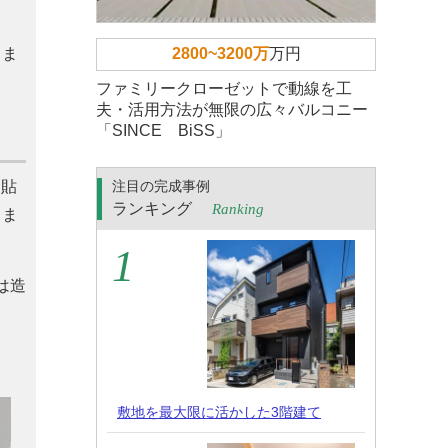
きま
2800~3200万
万円
ファミリークローゼットで動線を工
夫・活用方法が無限の広々バルコニー
「SINCE BiSS」
を貼
注目の完成事例
ランキング
Ranking
きま
は造
敷地を最大限に活かした3階建て