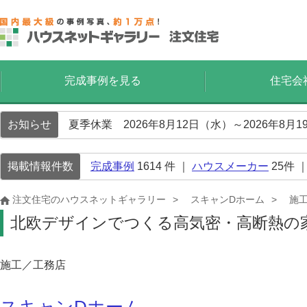
完成事例を見る
住宅会
お知らせ
夏季休業 2026年8月12日（水）～2026年8
掲載情報件数
完成事例
1614
件 ｜
ハウスメーカー
25
件 
注文住宅のハウスネットギャラリー
スキャンDホーム
施
北欧デザインでつくる高気密・高断熱の
施工／工務店