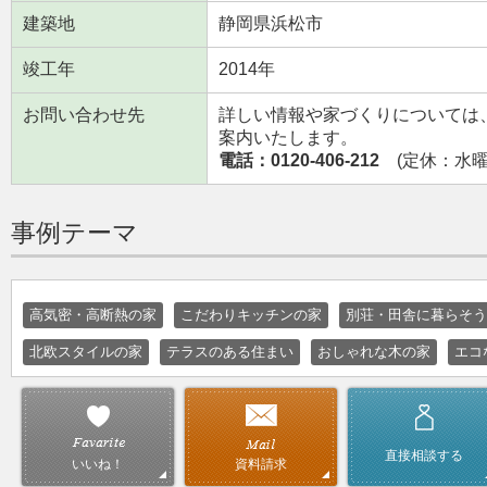
建築地
静岡県浜松市
竣工年
2014年
お問い合わせ先
詳しい情報や家づくりについては
案内いたします。
電話：0120-406-212
(定休：水曜日
事例テーマ
高気密・高断熱の家
こだわりキッチンの家
別荘・田舎に暮らそう
北欧スタイルの家
テラスのある住まい
おしゃれな木の家
エコ
直接相談する
資料請求
いいね！