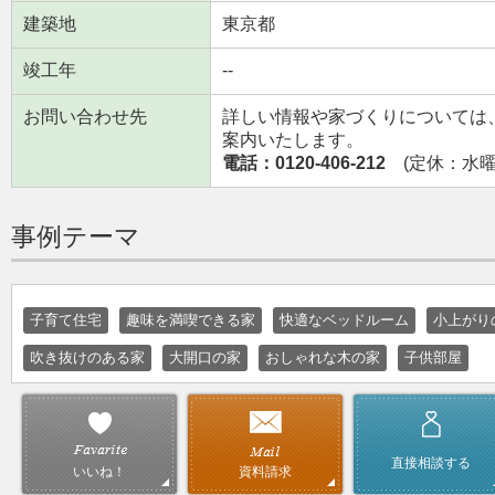
建築地
東京都
竣工年
--
お問い合わせ先
詳しい情報や家づくりについては
案内いたします。
電話：0120-406-212
(定休：水曜日
事例テーマ
子育て住宅
趣味を満喫できる家
快適なベッドルーム
小上がり
吹き抜けのある家
大開口の家
おしゃれな木の家
子供部屋
直接相談する
資料請求
いいね！