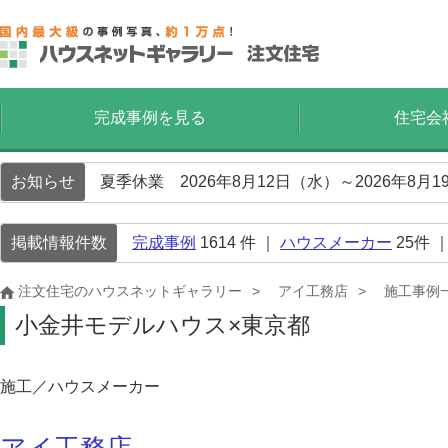
完成事例を見る
住宅会
お知らせ
夏季休業 2026年8月12日（水）～2026年8
掲載情報件数
完成事例
1614
件 ｜
ハウスメーカー
25
件 
注文住宅のハウスネットギャラリー
アイ工務店
施工事例
小金井モデルハウス×東京都
施工／ハウスメーカー