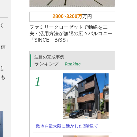
2800~3200万
万円
て
ファミリークローゼットで動線を工
夫・活用方法が無限の広々バルコニー
「SINCE BiSS」
確信
注目の完成事例
ランキング
Ranking
店
にも
敷地を最大限に活かした3階建て