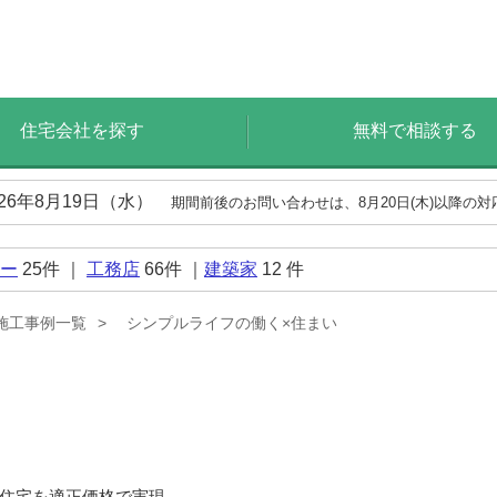
住宅会社を探す
無料で相談する
026年8月19日（水）
期間前後のお問い合わせは、8月20日(木)以降の
ー
25
件 ｜
工務店
66
件 ｜
建築家
12
件
施工事例一覧
シンプルライフの働く×住まい
住宅を適正価格で実現