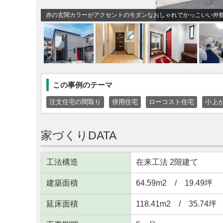
赤の玄関カラーがアクセントのモダンなおしゃれでかっこいい外
この事例のテーマ
注文住宅の間取り
併用住宅
ローコスト住宅
小上
家づくりDATA
工法構造
在来工法 2階建て
建築面積
64.59m
2
/ 19.49坪
延床面積
118.41m
2
/ 35.74坪