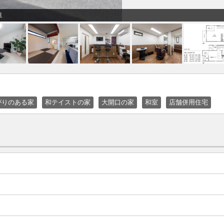
観
がりのある家
和テイストの家
大開口の家
和室
店舗併用住宅