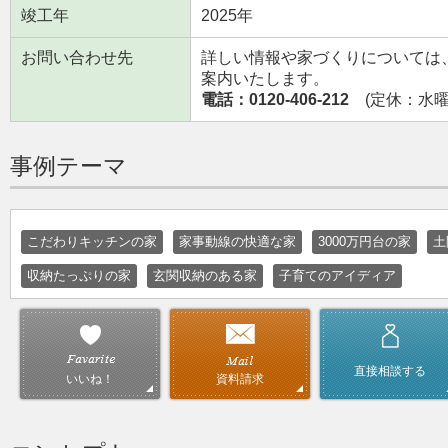
竣工年
2025年
お問い合わせ先
詳しい情報や家づくりについては
案内いたします。
電話：0120-406-212
(定休：水曜日
事例テーマ
こだわりキッチンの家
家事動線の快適な家
3000万円台の家
土
収納たっぷりの家
玄関収納のある家
子育てのアイディア
直接相談する
資料請求
いいね！