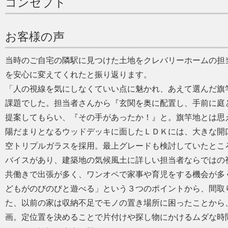
コンセプト
お客様の声
当時のご自宅の隣駅に見つけた土地をクレバリーホームの担
を安心に変えてくれたと振り返ります。
「人の視線を気にしなくていい点に魅かれ、あえて選んだ旗
課題でした。担当者さんから『玄関を奥に配置し、手前に庭
提案してもらい、『その手があったか！』と。旗竿地とは思
陽だまりとなるウッドデッキに面したＬＤＫには、大きな開
空トリプルガラスを採用。最上グレードも検討していたとこ
バイスがあり、建築地の気候風土に詳しい担当者ならではの
共働きで出張が多く、ワンオペで家事や育児をする機会が多
どもがのびのびと遊べる」という３つのポイントから、間取
た、以前の家は収納不足でモノの置き場所に困ったことから
画。定位置を決めることで片付けや探し物にかけるムダな時