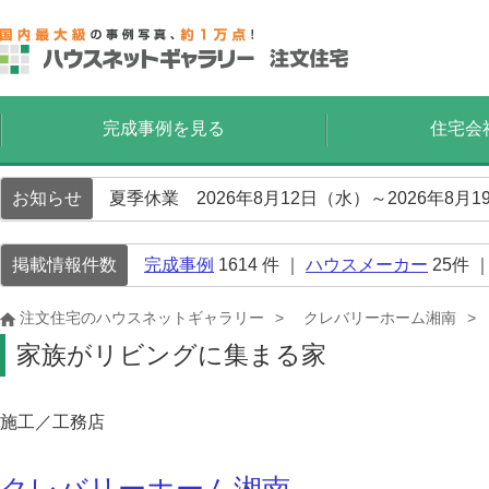
完成事例を見る
住宅会
お知らせ
夏季休業 2026年8月12日（水）～2026年8
掲載情報件数
完成事例
1614
件 ｜
ハウスメーカー
25
件 
注文住宅のハウスネットギャラリー
クレバリーホーム湘南
家族がリビングに集まる家
施工／工務店