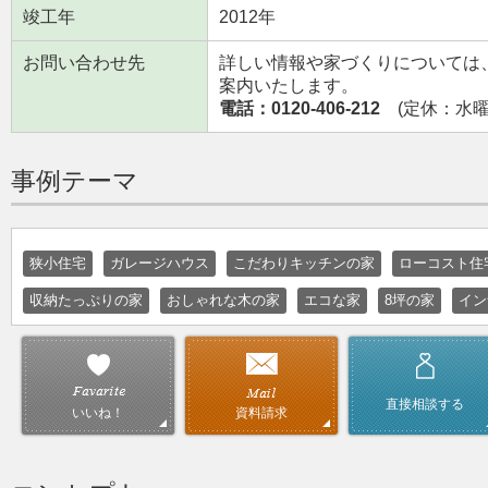
竣工年
2012年
お問い合わせ先
詳しい情報や家づくりについては
案内いたします。
電話：0120-406-212
(定休：水曜日
事例テーマ
狭小住宅
ガレージハウス
こだわりキッチンの家
ローコスト住
収納たっぷりの家
おしゃれな木の家
エコな家
8坪の家
イン
直接相談する
資料請求
いいね！