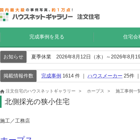
完成事例を見る
住宅会
お知らせ
夏季休業 2026年8月12日（水）～2026年8
掲載情報件数
完成事例
1614
件 ｜
ハウスメーカー
25
件 
注文住宅のハウスネットギャラリー
ホープス
施工事例一
北側採光の狭小住宅
施工／工務店