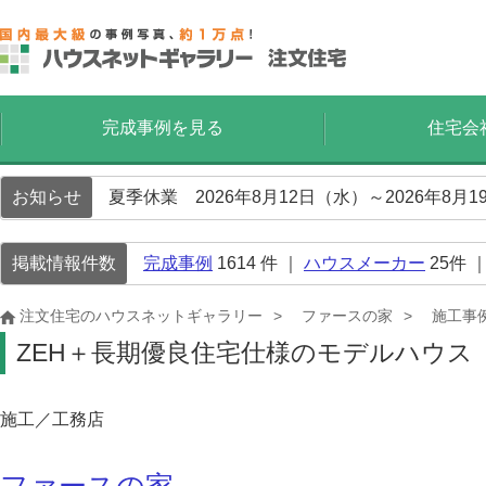
完成事例を見る
住宅会
お知らせ
夏季休業 2026年8月12日（水）～2026年8
掲載情報件数
完成事例
1614
件 ｜
ハウスメーカー
25
件 
注文住宅のハウスネットギャラリー
ファースの家
施工事
ZEH＋長期優良住宅仕様のモデルハウス
施工／工務店