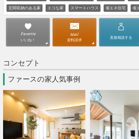
玄関収納のある家
エコな家
スマートハウス
省エネ住宅
省
直接相談する
資料請求
いいね！
コンセプト
ファースの家人気事例