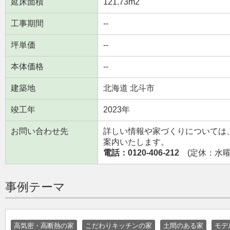
延床面積
121.73m
2
工事期間
--
坪単価
--
本体価格
--
建築地
北海道 北斗市
竣工年
2023年
お問い合わせ先
詳しい情報や家づくりについては
案内いたします。
電話：0120-406-212
(定休：水曜日
事例テーマ
高気密・高断熱の家
こだわりキッチンの家
土間のある家
モデ