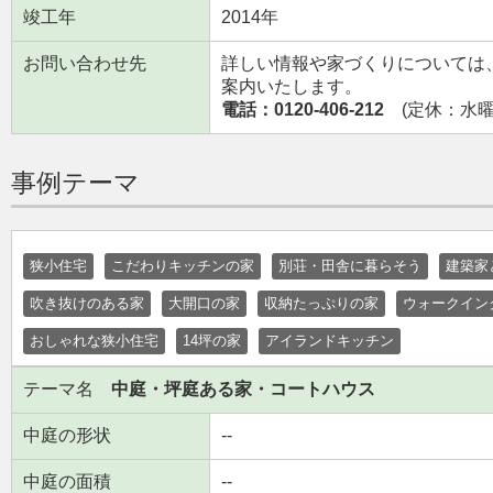
竣工年
2014年
お問い合わせ先
詳しい情報や家づくりについては
案内いたします。
電話：0120-406-212
(定休：水曜日
事例テーマ
狭小住宅
こだわりキッチンの家
別荘・田舎に暮らそう
建築家
吹き抜けのある家
大開口の家
収納たっぷりの家
ウォークイン
おしゃれな狭小住宅
14坪の家
アイランドキッチン
テーマ名
中庭・坪庭ある家・コートハウス
中庭の形状
--
中庭の面積
--