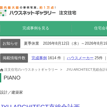
完成事例を見る
住宅会
お知らせ
夏季休業 2026年8月12日（水）～2026年8
掲載情報件数
完成事例
1614
件 ｜
ハウスメーカー
25
件 
注文住宅のハウスネットギャラリー
JYU ARCHITECT充総合計
PIANO
設計／建築家