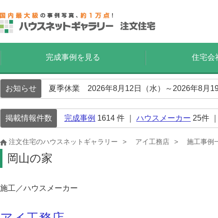
完成事例を見る
住宅会
お知らせ
夏季休業 2026年8月12日（水）～2026年8
掲載情報件数
完成事例
1614
件 ｜
ハウスメーカー
25
件 
注文住宅のハウスネットギャラリー
アイ工務店
施工事例
岡山の家
施工／ハウスメーカー