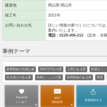
建築地
岡山県 岡山市
竣工年
2021年
お問い合わせ先
詳しい情報や家づくりについては
案内いたします。
電話：0120-406-212
(定休：水曜日
事例テーマ
家事動線の快適な家
3000万円台の家
土間のある家
快適なベッ
吹き抜けのある家
収納たっぷりの家
玄関収納のある家
和室
直接相談する
資料請求
いいね！