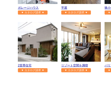
ガレージハウス
平屋
狭小
▼ カタログ請求 ▼
▼ カタログ請求 ▼
▼
2世帯住宅
リゾート空間を満喫
バリ
▼ カタログ請求 ▼
▼ カタログ請求 ▼
▼