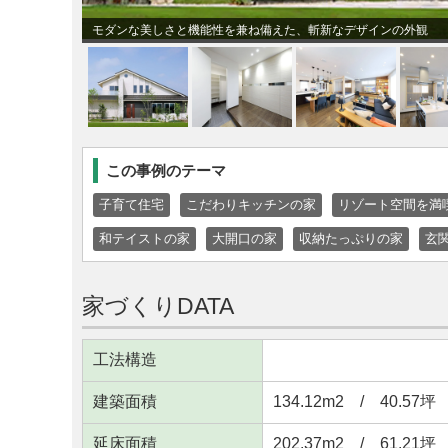
モダンな美しさと機能性を兼ね備えた、斬新なデザインの外観
この事例のテーマ
子育て住宅
こだわりキッチンの家
リゾート空間を満
和テイストの家
大開口の家
収納たっぷりの家
玄
家づくりDATA
工法構造
建築面積
134.12m
2
/ 40.57坪
延床面積
202.37m
2
/ 61.21坪