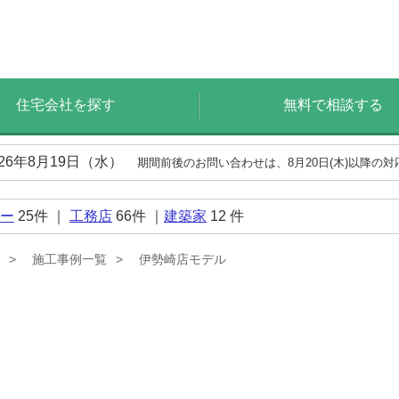
住宅会社を探す
無料で相談する
026年8月19日（水）
期間前後のお問い合わせは、8月20日(木)以降の
ー
25
件 ｜
工務店
66
件 ｜
建築家
12
件
施工事例一覧
伊勢崎店モデル