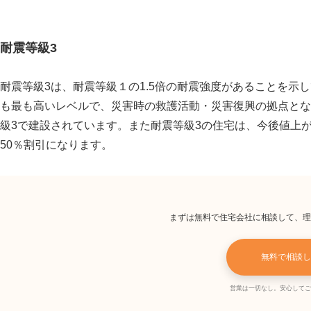
耐震等級3
耐震等級3は、耐震等級１の1.5倍の耐震強度があることを示
も最も高いレベルで、災害時の救護活動・災害復興の拠点とな
級3で建設されています。また耐震等級3の住宅は、今後値上
50％割引になります。
まずは無料で住宅会社に相談して、理
無料で相談し
営業は一切なし。安心してご