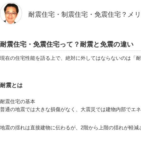
耐震住宅・制震住宅・免震住宅？メ
耐震住宅・免震住宅って？耐震と免震の違い
現在の住宅性能を語る上で、絶対に外してはならないのは
耐
耐震とは
耐震住宅の基本
普通の地震では大きな損傷がなく、大震災では建物内部でエネ
地震の揺れは直接建物に伝わるが、2階から上階の揺れが軽減