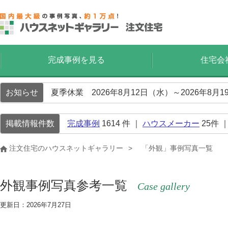
完成事例を見る
住宅会
お知らせ
夏季休業 2026年8月12日（水）～2026年8
掲載情報件数
完成事例
1614
件 ｜
ハウスメーカー
25
件 
注文住宅のハウスネットギャラリー
「外観」事例写真一覧
外観事例写真参考一覧
Case gallery
更新日：2026年7月27日