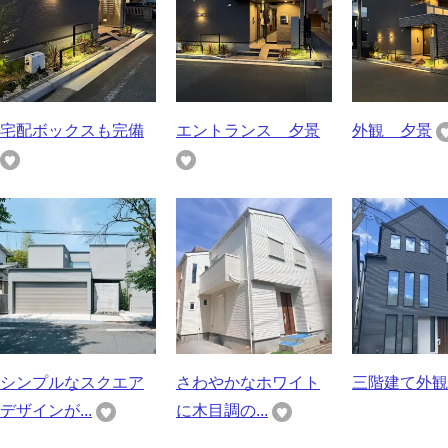
宅配ボックスも完備
エントランス 夕景
外観 夕景
シンプルなスクエア
さわやかなホワイト
三階建て外観
デザインが...
に木目調の...