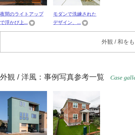
夜間のライトアップ
モダンで洗練された
で浮かび上...
デザイン、...
外観 / 和を
外観 / 洋風：事例写真参考一覧
Case gall