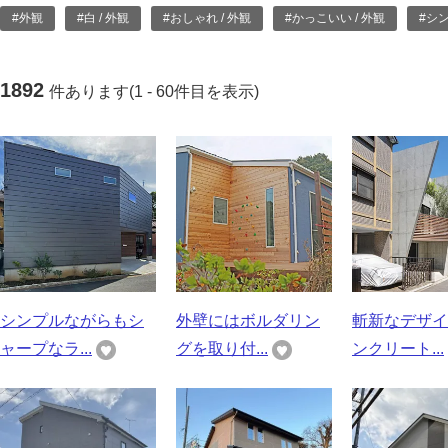
#外観
#白 / 外観
#おしゃれ / 外観
#かっこいい / 外観
#シ
1892
件あります(1 - 60件目を表示)
シンプルながらもシ
外壁にはボルダリン
斬新なデザイ
ャープなラ...
グを取り付...
ンクリート...