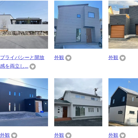
プライバシーと開放
外観
外観
感を両立し...
外観
外観
外観