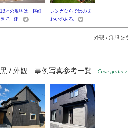
13坪の敷地は、横細
レンガならではの味
長で、建...
わいのある...
外観 / 洋風
黒 / 外観：事例写真参考一覧
Case gallery