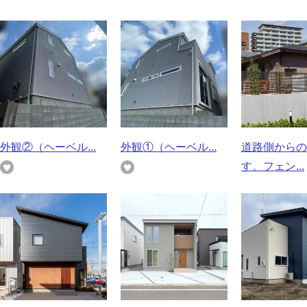
外観②（ヘーベル...
外観①（ヘーベル...
道路側からの
す。フェン...