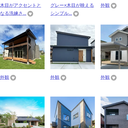
木目がアクセントと
グレー×木目が映える
外観
なる洗練さ...
シンプル...
外観
外観
外観