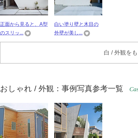
正面から見ると、A型
白い塗り壁と木目の
のスリッ...
外壁が美し...
白 / 外観を
おしゃれ / 外観：事例写真参考一覧
Cas