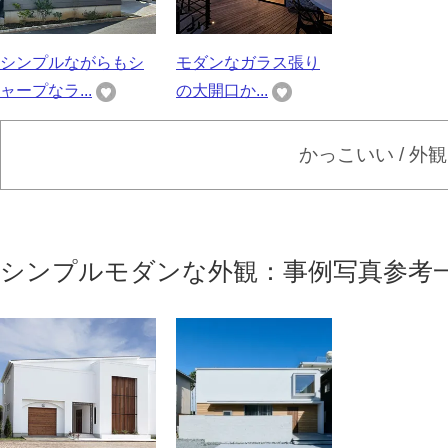
シンプルながらもシ
モダンなガラス張り
ャープなラ...
の大開口か...
かっこいい / 外
シンプルモダンな外観：事例写真参考