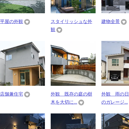
平屋の外観
スタイリッシュな外
建物全景
観
店舗兼住宅
外観 既存の庭の樹
外観 雨の日
木を大切に...
のガレージ...