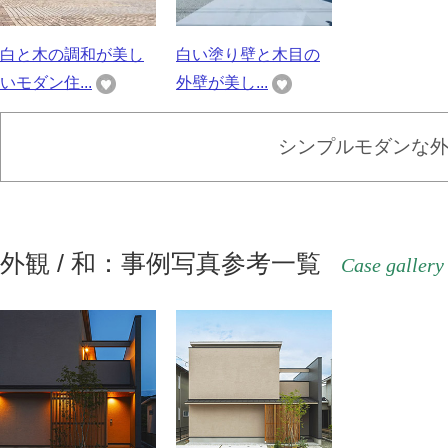
白と木の調和が美し
白い塗り壁と木目の
いモダン住...
外壁が美し...
シンプルモダンな
外観 / 和：事例写真参考一覧
Case gallery