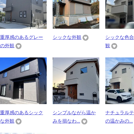
重厚感のあるグレー
シックな外観
シックな色合
の外観
観
重厚感のあるシック
シンプルながら温か
ナチュラルテ
な外観
みを損なわ...
の温かみの...