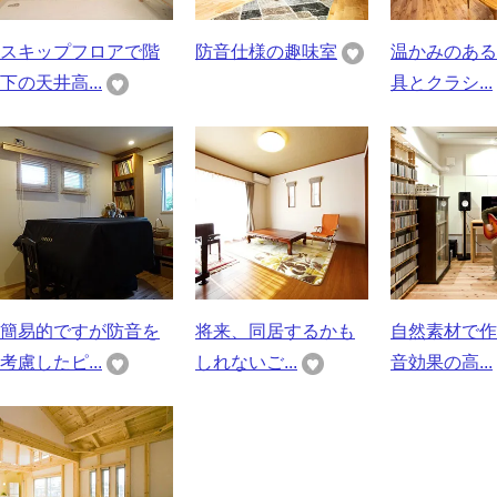
スキップフロアで階
防音仕様の趣味室
温かみのある
下の天井高...
具とクラシ...
簡易的ですが防音を
将来、同居するかも
自然素材で作
考慮したピ...
しれないご...
音効果の高...