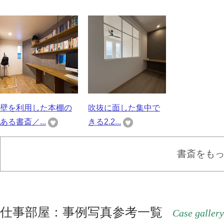
壁を利用した本棚の
吹抜に面した集中で
ある書斎／...
きる2.2...
書斎をも
仕事部屋：事例写真参考一覧
Case gallery