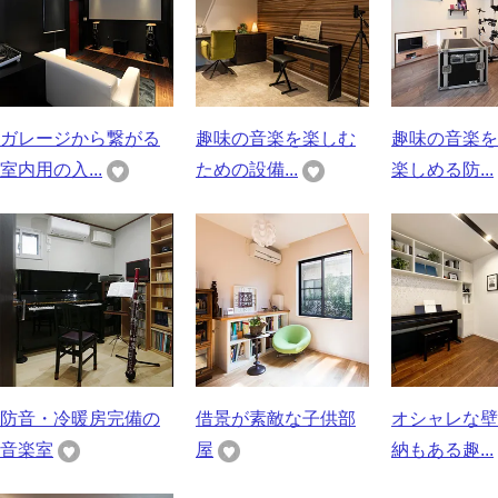
ガレージから繋がる
趣味の音楽を楽しむ
趣味の音楽を
室内用の入...
ための設備...
楽しめる防...
防音・冷暖房完備の
借景が素敵な子供部
オシャレな壁
音楽室
屋
納もある趣...