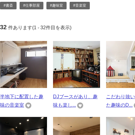
#書斎
#仕事部屋
#趣味室
#音楽室
32
件あります(1 - 32件目を表示)
半地下に配置した趣
DJブースがあり、趣
こだわり抜い
味の音楽室
味も楽し...
た趣味のD...