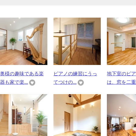
奥様の趣味である楽
ピアノの練習にうっ
地下室のピア
器も家で楽...
てつけの...
は、窓を二重..