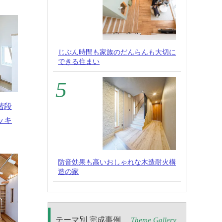
じぶん時間も家族のだんらんも大切に
できる住まい
階段
ッキ
防音効果も高いおしゃれな木造耐火構
造の家
テーマ別 完成事例
Theme Gallery