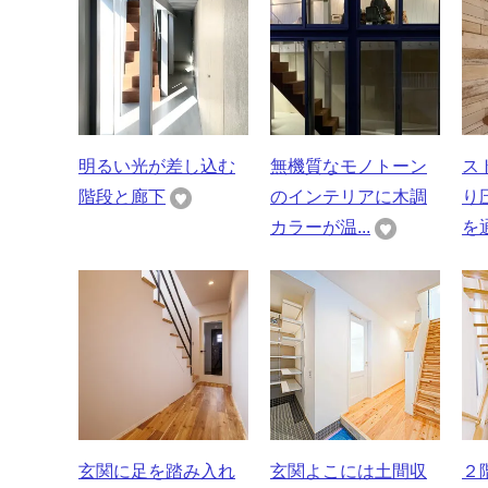
明るい光が差し込む
無機質なモノトーン
ス
階段と廊下
のインテリアに木調
り
カラーが温...
を通
玄関に足を踏み入れ
玄関よこには土間収
２