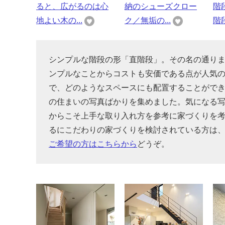
ると、広がるのは心
納のシューズクロー
階
地よい木の...
ク／無垢の...
階段
シンプルな階段の形「直階段」。その名の通り
ンプルなことからコストも安価である点が人気
で、どのようなスペースにも配置することがで
の住まいの写真ばかりを集めました。気になる
からこそ上手な取り入れ方を参考に家づくりを
るにこだわりの家づくりを検討されている方は
ご希望の方はこちらから
どうぞ。