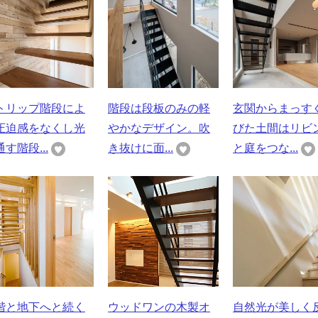
トリップ階段によ
階段は段板のみの軽
玄関からまっす
圧迫感をなくし光
やかなデザイン。吹
びた土間はリビ
す階段...
き抜けに面...
と庭をつな...
階と地下へと続く
ウッドワンの木製オ
自然光が美しく