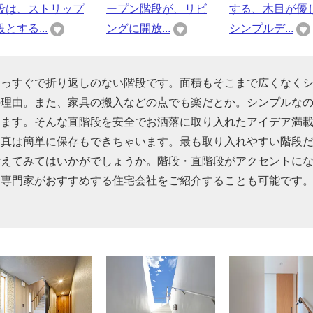
段は、ストリップ
ープン階段が、リビ
する、木目が優
とする...
ングに開放...
シンプルデ...
まっすぐで折り返しのない階段です。面積もそこまで広くなく
の理由。また、家具の搬入などの点でも楽だとか。シンプルな
きます。そんな直階段を安全でお洒落に取り入れたアイデア満
写真は簡単に保存もできちゃいます。最も取り入れやすい階段
考えてみてはいかがでしょうか。階段・直階段がアクセントに
、専門家がおすすめする住宅会社をご紹介することも可能です