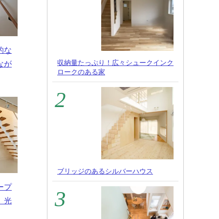
的な
収納量たっぷり！広々シュークインク
なが
ロークのある家
ブリッジのあるシルバーハウス
ープ
、光