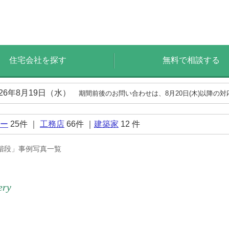
住宅会社を探す
無料で相談する
026年8月19日（水）
期間前後のお問い合わせは、8月20日(木)以降の
ー
25
件 ｜
工務店
66
件 ｜
建築家
12
件
階段」事例写真一覧
ery