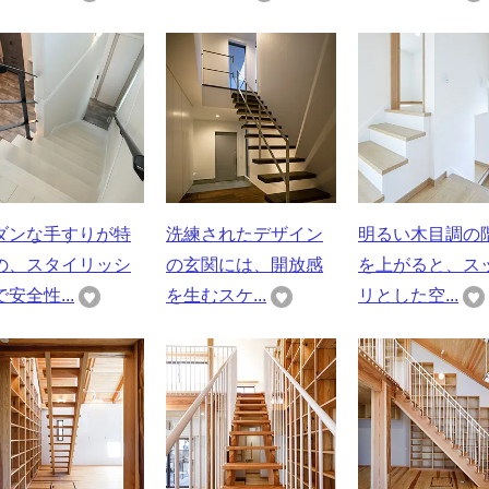
ダンな手すりが特
洗練されたデザイン
明るい木目調の
の、スタイリッシ
の玄関には、開放感
を上がると、ス
安全性...
を生むスケ...
リとした空...