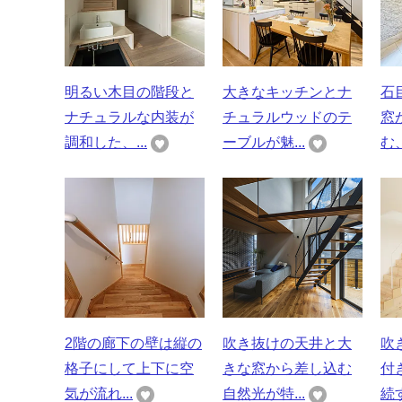
明るい木目の階段と
大きなキッチンとナ
石
ナチュラルな内装が
チュラルウッドのテ
窓
調和した、...
ーブルが魅...
む、
2階の廊下の壁は縦の
吹き抜けの天井と大
吹
格子にして上下に空
きな窓から差し込む
付
気が流れ...
自然光が特...
続す