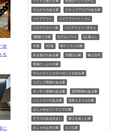
ペットと暮らす家
快適なベッドルーム
小上がりのある家
スキップフロアのある家
バリアフリー
バリアフリー / トイレ
バリアフリー / 床
バリアフリー / 手すり
3階建ての家
モデルハウス
2人暮らし
と吹
平屋
RC造
和テイストの家
ある
吹き抜けのある家
大開口の家
輸入住宅
収納たっぷりの家
ウォークインクローゼットのある家
リビング収納のある家
キッチン収納のある家
玄関収納のある家
パントリーのある家
北欧スタイルの家
おしゃれなインテリアの家
テラスのある住まい
屋上を楽しむ家
段に
おしゃれな木の家
エコな家