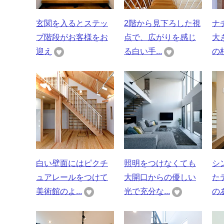
玄関を入るとステッ
2階から見下ろした視
ナ
プ階段がお客様をお
点で、広がりを感じ
大
迎え
る白い手...
の杉
白い壁面にはピクチ
照明をつけなくても
シ
ュアレールをつけて
大開口からの優しい
た
美術館のよ...
光で充分な...
のあ