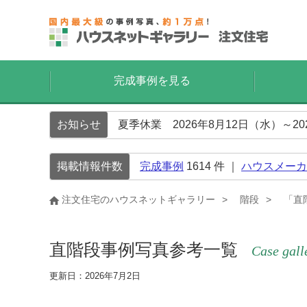
完成事例を見る
お知らせ
夏季休業 2026年8月12日（水）～2
掲載情報件数
完成事例
1614
件 ｜
ハウスメーカ
注文住宅のハウスネットギャラリー
階段
「直
直階段事例写真参考一覧
Case gall
更新日：2026年7月2日