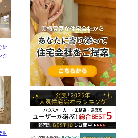
ぐ延
ング
反射