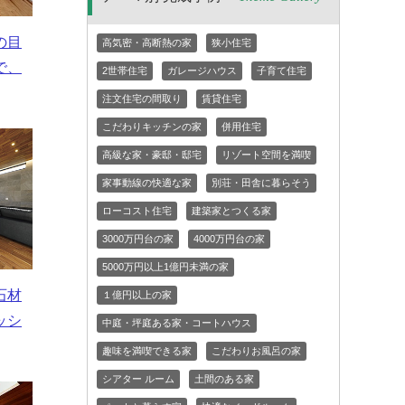
の目
高気密・高断熱の家
狭小住宅
で、
2世帯住宅
ガレージハウス
子育て住宅
注文住宅の間取り
賃貸住宅
こだわりキッチンの家
併用住宅
高級な家・豪邸・邸宅
リゾート空間を満喫
家事動線の快適な家
別荘・田舎に暮らそう
ローコスト住宅
建築家とつくる家
3000万円台の家
4000万円台の家
5000万円以上1億円未満の家
石材
１億円以上の家
ッシ
中庭・坪庭ある家・コートハウス
趣味を満喫できる家
こだわりお風呂の家
シアター ルーム
土間のある家