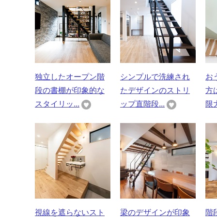
独立したオープン階
シンプルで洗練され
お
段の書棚が印象的な
たデザインのストリ
方
スタイリッ...
ップ直階段...
限大
視線を遮らないスト
梁のデザインが印象
階