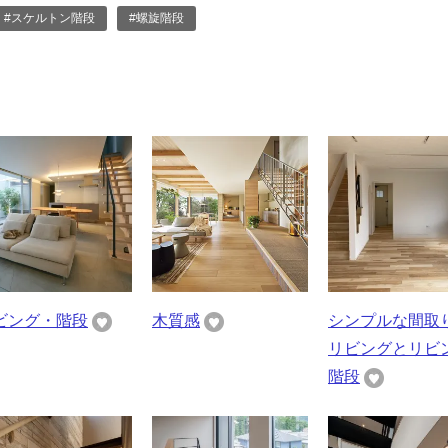
#スケルトン階段
#螺旋階段
ビング・階段
木質感
シンプルな間取
リビングとリビ
階段