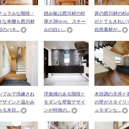
チュラルな階段・
踏み板は西川材の杉
床の西川材の杉
きな本棚も西川材
厚さ38ｍｍ、スチー
がとてもきれい
のパネ...
ルの白い...
自然素材が...
ンプルで洗練され
浮遊感のある階段と
木目調の天井と
デザインと温かみ
モダンな壁面デザイ
の壁がスタイリ
る木目...
ンが特徴の...
ュモダンな...