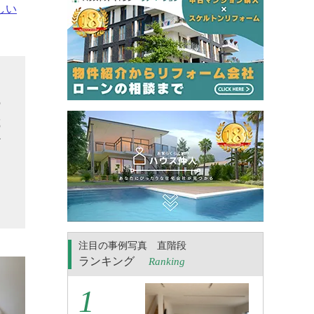
しい
シ
の
載
だ
な
。
注目の事例写真 直階段
ランキング
Ranking