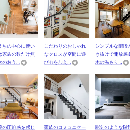
うちの中心に使い
こだわりのおしゃれ
シンプルな階段
は家族の数だけ無
なクロスが空間に遊
き抜けで開放感
のおう...
び心を加え...
木の温もり...
段の圧迫感を感じ
家族のコミュニケー
彫刻のような階