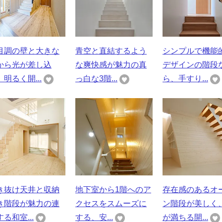
目調の壁と大きな
青空と直結するよう
シンプルで機能
から光が差し込
な爽快感が魅力の真
デザインの階段
明るく開...
っ白な3階...
ら、手すり...
き抜け天井と収納
地下室から1階へのア
存在感のあるオ
き階段が魅力の連
クセスをスムーズに
ン階段が美しく
る和室...
する、安...
が満ちる開...