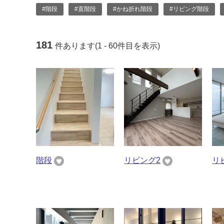
#階段
#直階段
#かね折れ階段
#リビング階段
181
件あります(1 - 60件目を表示)
階段
リビング2
リ