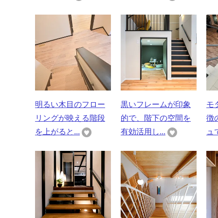
明るい木目のフロー
黒いフレームが印象
モ
リングが映える階段
的で、階下の空間を
徴
を上がると...
有効活用し...
ュで