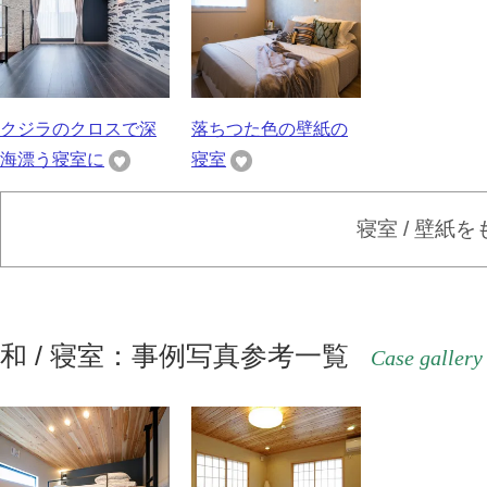
クジラのクロスで深
落ちつた色の壁紙の
海漂う寝室に
寝室
寝室 / 壁紙
和 / 寝室：事例写真参考一覧
Case gallery