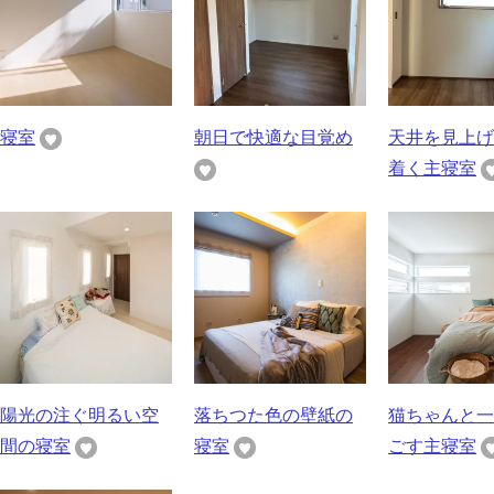
寝室
朝日で快適な目覚め
天井を見上げ
着く主寝室
陽光の注ぐ明るい空
落ちつた色の壁紙の
猫ちゃんと一
間の寝室
寝室
ごす主寝室