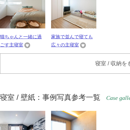
猫ちゃんと一緒に過
家族で並んで寝ても
ごす主寝室
広々の主寝室
寝室 / 収納
寝室 / 壁紙：事例写真参考一覧
Case gall