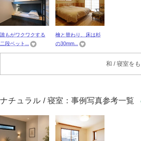
誰もがワクワクする
檜と替わり、床は杉
二段ベット...
の30mm...
和 / 寝室を
ナチュラル / 寝室：事例写真参考一覧