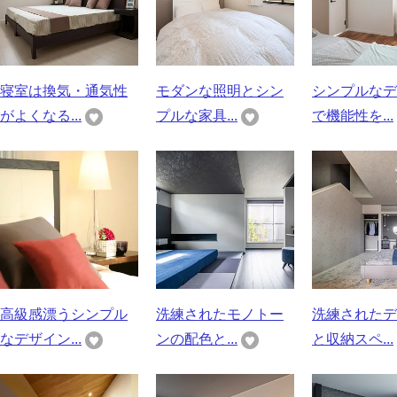
寝室は換気・通気性
モダンな照明とシン
シンプルなデ
がよくなる...
プルな家具...
で機能性を...
高級感漂うシンプル
洗練されたモノトー
洗練されたデ
なデザイン...
ンの配色と...
と収納スペ...