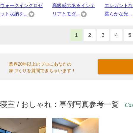
ウォークインクロゼ
高級感のあるインテ
エレガントな
ット収納を...
リアとモダ...
柔らかな光...
1
2
3
4
5
業界20年以上のプロにあなたの
家づくりを質問できちゃいます！
寝室 / おしゃれ：事例写真参考一覧
Cas