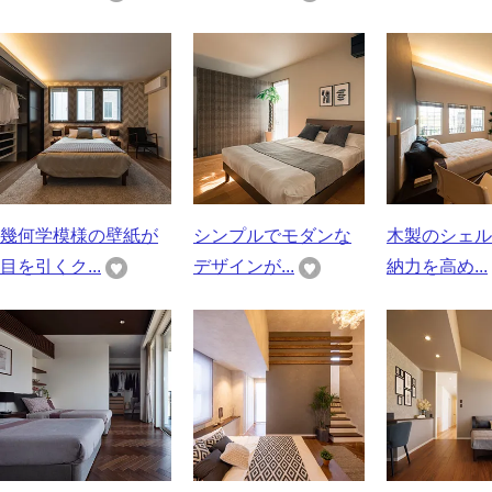
幾何学模様の壁紙が
シンプルでモダンな
木製のシェル
目を引くク...
デザインが...
納力を高め...