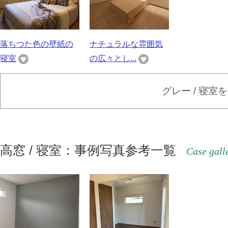
落ちつた色の壁紙の
ナチュラルな雰囲気
寝室
の広々とし...
グレー / 寝室
高窓 / 寝室：事例写真参考一覧
Case gall