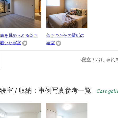
庭を眺められる落ち
落ちつた色の壁紙の
着いた寝室
寝室
寝室 / おしゃ
寝室 / 収納：事例写真参考一覧
Case gall