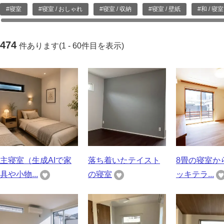
#寝室
#寝室 / おしゃれ
#寝室 / 収納
#寝室 / 壁紙
#和 / 寝室
474
件あります(1 - 60件目を表示)
主寝室（生成AIで家
落ち着いたテイスト
8畳の寝室か
具や小物...
の寝室
ッキテラ...