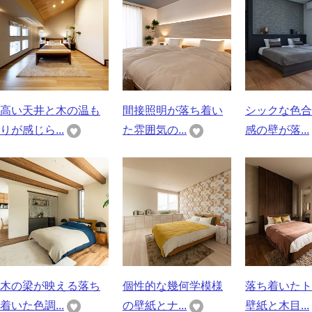
高い天井と木の温も
間接照明が落ち着い
シックな色合
りが感じら...
た雰囲気の...
感の壁が落...
木の梁が映える落ち
個性的な幾何学模様
落ち着いたト
着いた色調...
の壁紙とナ...
壁紙と木目...