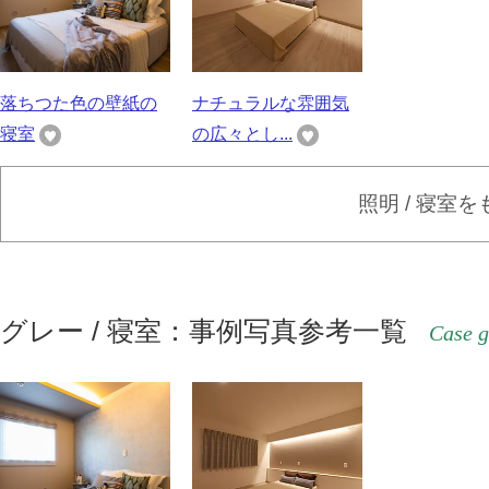
落ちつた色の壁紙の
ナチュラルな雰囲気
寝室
の広々とし...
照明 / 寝室
グレー / 寝室：事例写真参考一覧
Case g