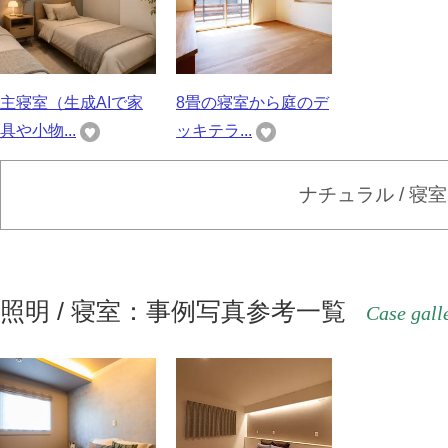
主寝室（生成AIで家
8畳の寝室から庭のデ
具や小物...
ッキテラ...
ナチュラル / 寝
照明 / 寝室：事例写真参考一覧
Case gall