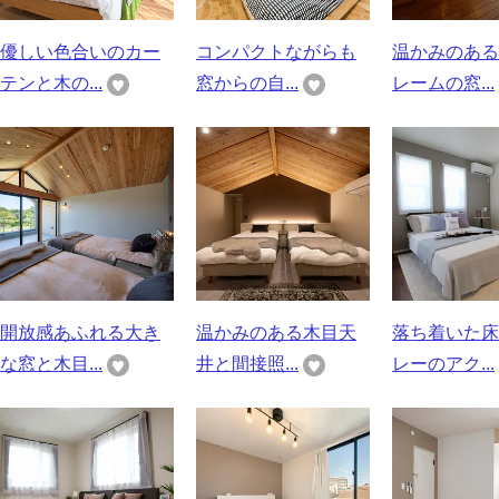
優しい色合いのカー
コンパクトながらも
温かみのある
テンと木の...
窓からの自...
レームの窓...
開放感あふれる大き
温かみのある木目天
落ち着いた床
な窓と木目...
井と間接照...
レーのアク...