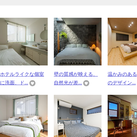
ホテルライクな個室
壁の質感が映える、
温かみのある
に洗面、ド...
自然光が差...
のデザイン...