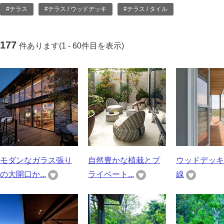
#テラス
#テラス / ウッドデッキ
#テラス / タイル
177
件あります(1 - 60件目を表示)
モダンなガラス張り
自然豊かな植栽とプ
ウッドデッキ
の大開口か...
ライベート...
線