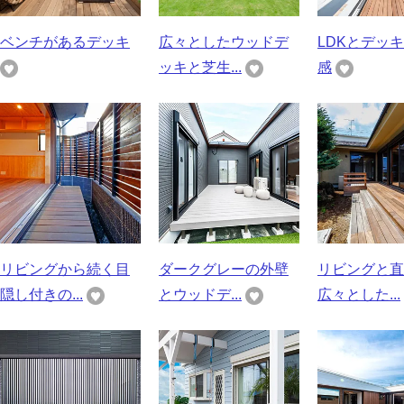
ベンチがあるデッキ
広々としたウッドデ
LDKとデッ
ッキと芝生...
感
リビングから続く目
ダークグレーの外壁
リビングと直
隠し付きの...
とウッドデ...
広々とした...