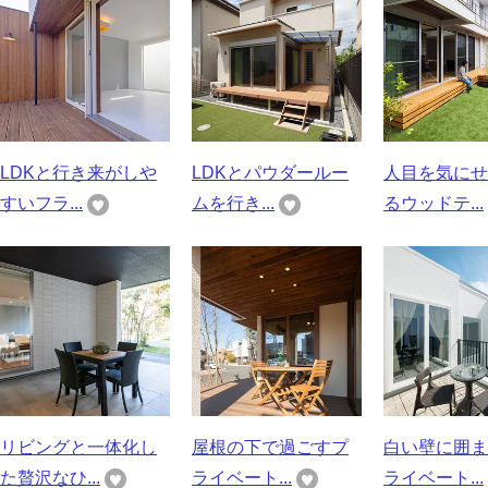
LDKと行き来がしや
LDKとパウダールー
人目を気にせ
すいフラ...
ムを行き...
るウッドテ...
リビングと一体化し
屋根の下で過ごすプ
白い壁に囲ま
た贅沢なひ...
ライベート...
ライベート...