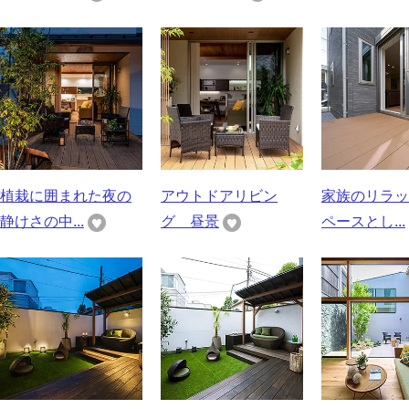
植栽に囲まれた夜の
アウトドアリビン
家族のリラッ
静けさの中...
グ 昼景
ペースとし...