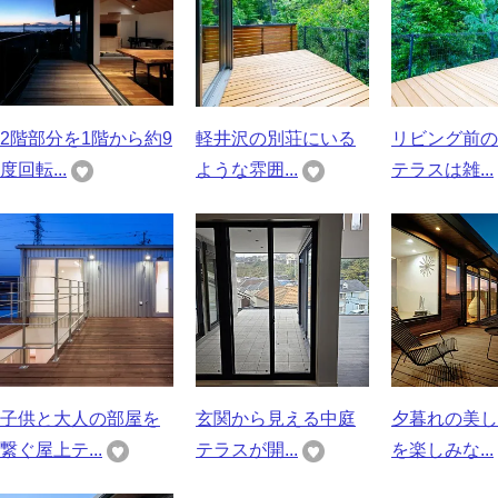
2階部分を1階から約9
軽井沢の別荘にいる
リビング前の
度回転...
ような雰囲...
テラスは雑...
子供と大人の部屋を
玄関から見える中庭
夕暮れの美し
繋ぐ屋上テ...
テラスが開...
を楽しみな...