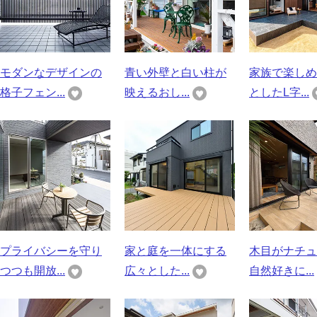
モダンなデザインの
青い外壁と白い柱が
家族で楽しめ
格子フェン...
映えるおし...
としたL字...
プライバシーを守り
家と庭を一体にする
木目がナチュ
つつも開放...
広々とした...
自然好きに...