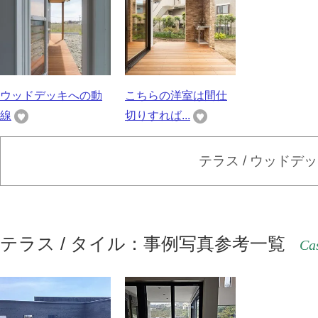
ウッドデッキへの動
こちらの洋室は間仕
線
切りすれば...
テラス / ウッドデ
テラス / タイル：事例写真参考一覧
Cas