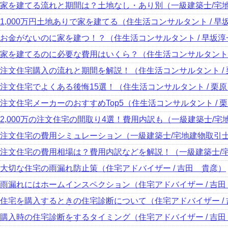
家を建てる流れと期間は？土地なし・あり別（一級建築士/宅地建
1,000万円土地ありで家を建てる（住生活コンサルタント / 早
お金がないのに家を建つ！？（住生活コンサルタント / 早坂淳
家を建てるのに必要な費用はいくら？（住生活コンサルタント 
注文住宅購入の流れと期間を解説！（住生活コンサルタント / 
注文住宅でよくある後悔15選！（住生活コンサルタント / 栗原
注文住宅メーカーのおすすめTop5（住生活コンサルタント / 栗
2,000万の注文住宅の間取り4選！費用内訳も（一級建築士/宅
注文住宅の費用シミュレーション（一級建築士/宅地建物取引士/
注文住宅の費用相場は？費用内訳などを解説！（一級建築士/宅地
大切な住宅の雨漏れ防止策（住宅アドバイザー / 吉田 貴彦）
雨漏れにはホームインスペクション（住宅アドバイザー / 吉
住宅を購入するときの住宅診断について（住宅アドバイザー /
購入時の住宅診断をするタイミング（住宅アドバイザー / 吉