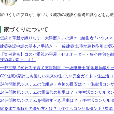
家づくりのプロが、家づくり成功の秘訣や基礎知識などをお教
家づくりについて
伝統と革新が織りなす「大津磨き」の輝き（編集者 / ハウス
建築確認申請の基本と手続き （一級建築士/宅地建物取引士/既
【実例豊富】コスパ重視の平屋・セミオーダー・狭小住宅を徹
技術者 / 森下 明）
一都三県で変わる子育て支援制度（一級建築士/宅地建物取引士/
GX 住宅×家計にも優しい未来の住まい×完全ガイド（住生活コン
24時間換気システムの仕組み・点検の目安は？（住生活コンサル
24時間換気システムの電気代の相場は？（住生活コンサルタント
24時間換気システムを掃除すべき理由は？（住生活コンサルタン
家を建てる時期の決め方とは？（住生活コンサルタント / 栗原