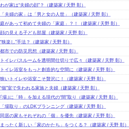
わが家は“夫婦の顔”？（建築家 / 天野 彰）
「夫婦の家」は「男と女の人世」（建築家 / 天野 彰）
庭があって初めて夫婦の「家庭」？！（建築家 / 天野 彰）
顔の見える子ども部屋（建築家 / 天野 彰）
“狭楽し”手法？（建築家 / 天野 彰）
都市での防災思想（建築家 / 天野 彰）
トイレバスルームを透明間仕切りで広々（建築家 / 天野 彰）
トイレ浴室をもっと創造的な空間に（建築家 / 天野 彰）
狭いトイレや浴室こそ贅沢に！（建築家 / 天野 彰）
“個”室で失われる家族と夫婦（建築家 / 天野 彰）
｢場｣に「時」を加える現代の“間”取り（建築家 / 天野 彰）
「場取り」のLDKプランニング（建築家 / 天野 彰）
同居の家もそれぞれの「個」を優先（建築家 / 天野 彰）
まったく新しい「家のかたち」をつくる？（建築家 / 天野 彰）