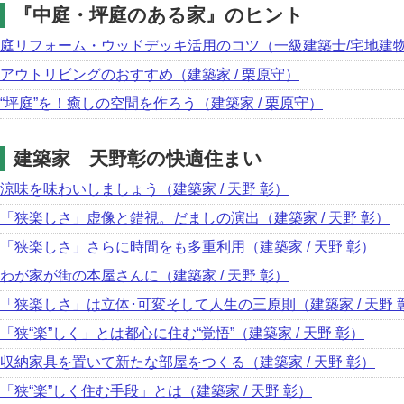
『中庭・坪庭のある家』のヒント
庭リフォーム・ウッドデッキ活用のコツ（一級建築士/宅地建物取
アウトリビングのおすすめ（建築家 / 栗原守）
“坪庭”を！癒しの空間を作ろう（建築家 / 栗原守）
建築家 天野彰の快適住まい
涼味を味わいしましょう（建築家 / 天野 彰）
「狭楽しさ」虚像と錯視。だましの演出（建築家 / 天野 彰）
「狭楽しさ」さらに時間をも多重利用（建築家 / 天野 彰）
わが家が街の本屋さんに（建築家 / 天野 彰）
「狭楽しさ」は立体･可変そして人生の三原則（建築家 / 天野 
「狭“楽”しく」とは都心に住む“覚悟”（建築家 / 天野 彰）
収納家具を置いて新たな部屋をつくる（建築家 / 天野 彰）
「狭“楽”しく住む手段」とは（建築家 / 天野 彰）