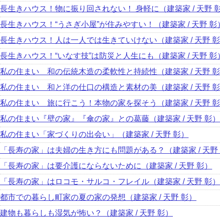
長生きハウス！物に振り回されない！ 身軽に（建築家 / 天野 
長生きハウス！“うさぎ小屋”が住みやすい！（建築家 / 天野 彰
長生きハウス！人は一人では生きていけない（建築家 / 天野 
長生きハウス！“いなす技”は防災と人生にも（建築家 / 天野 彰
私の住まい 和の伝統木造の柔軟性と持続性（建築家 / 天野 
私の住まい 和と洋の仕口の構造と素材の美（建築家 / 天野 
私の住まい 旅に行こう！本物の家を探そう（建築家 / 天野 
私の住まい『壁の家』『傘の家』との葛藤（建築家 / 天野 彰）
私の住まい「家づくりの出会い」（建築家 / 天野 彰）
「長寿の家」は夫婦の生き方にも問題がある？（建築家 / 天野
「長寿の家」は要介護にならないために（建築家 / 天野 彰）
「長寿の家」はロコモ・サルコ・フレイル（建築家 / 天野 彰）
都市での暮らし町家の夏の家の発想（建築家 / 天野 彰）
建物も暮らしも湿気が怖い？（建築家 / 天野 彰）