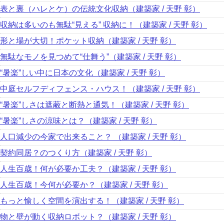
表と裏（ハレとケ）の伝統文化収納（建築家 / 天野 彰）
収納は多いのも無駄“見える” 収納に！（建築家 / 天野 彰）
形と場が大切！ポケット収納（建築家 / 天野 彰）
無駄なモノを見つめて“仕舞う”（建築家 / 天野 彰）
“暑楽”しい中に日本の文化（建築家 / 天野 彰）
中庭セルフディフェンス・ハウス！（建築家 / 天野 彰）
“暑楽”しさは遮蔽と断熱と通気！（建築家 / 天野 彰）
“暑楽”しさの涼味とは？（建築家 / 天野 彰）
人口減少の今家で出来ること？ （建築家 / 天野 彰）
契約同居？のつくり方（建築家 / 天野 彰）
人生百歳！何が必要か工夫？（建築家 / 天野 彰）
人生百歳！今何が必要か？（建築家 / 天野 彰）
もっと愉しく空間を演出する！（建築家 / 天野 彰）
物と壁が動く収納ロボット？（建築家 / 天野 彰）