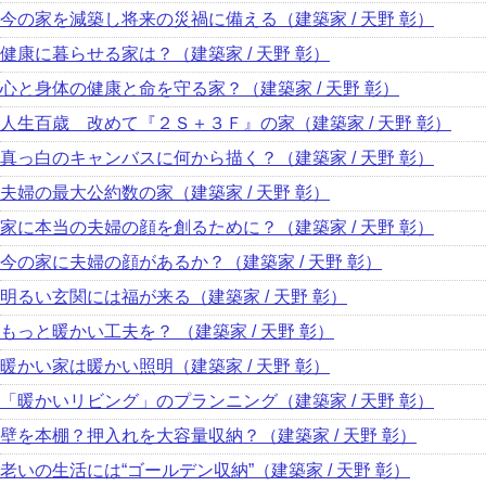
今の家を減築し将来の災禍に備える（建築家 / 天野 彰）
健康に暮らせる家は？（建築家 / 天野 彰）
心と身体の健康と命を守る家？（建築家 / 天野 彰）
人生百歳 改めて『２Ｓ＋３Ｆ』の家（建築家 / 天野 彰）
真っ白のキャンバスに何から描く？（建築家 / 天野 彰）
夫婦の最大公約数の家（建築家 / 天野 彰）
家に本当の夫婦の顔を創るために？（建築家 / 天野 彰）
今の家に夫婦の顔があるか？（建築家 / 天野 彰）
明るい玄関には福が来る（建築家 / 天野 彰）
もっと暖かい工夫を？ （建築家 / 天野 彰）
暖かい家は暖かい照明（建築家 / 天野 彰）
「暖かいリビング」のプランニング（建築家 / 天野 彰）
壁を本棚？押入れを大容量収納？（建築家 / 天野 彰）
老いの生活には“ゴールデン収納”（建築家 / 天野 彰）