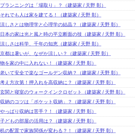
プランニングは「場取り」？（建築家 / 天野 彰）
それでも人は家を建てる！（建築家 / 天野 彰）
涼しさとは物理学と心理学の結晶？（建築家 / 天野 彰）
日本の家は光と風と時の平立断面の技（建築家 / 天野 彰）
涼しさは科学、千年の知恵（建築家 / 天野 彰）
京都は暑いが、なぜか涼しい？（建築家 / 天野 彰）
物を家の中に入れない！（建築家 / 天野 彰）
老いて安全で楽なゴールデン収納？（建築家 / 天野 彰）
考え方次第！押入れを高収納に？（建築家 / 天野 彰）
玄関と寝室のウォークインクロゼット（建築家 / 天野 彰）
収納のコツは「ポケット収納」？（建築家 / 天野 彰）
やっぱり収納は苦手？！（建築家 / 天野 彰）
子どもの部屋の活用は？（建築家 / 天野 彰）
机の配置で家族関係が変わる？！（建築家 / 天野 彰）