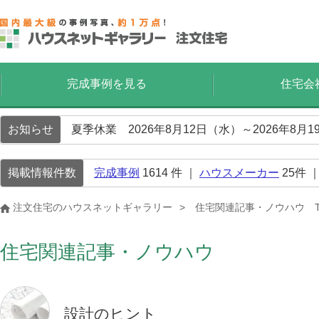
完成事例を見る
住宅会
お知らせ
夏季休業 2026年8月12日（水）～2026年8
掲載情報件数
完成事例
1614
件 ｜
ハウスメーカー
25
件 
注文住宅のハウスネットギャラリー
住宅関連記事・ノウハウ T
住宅関連記事・ノウハウ
設計のヒント