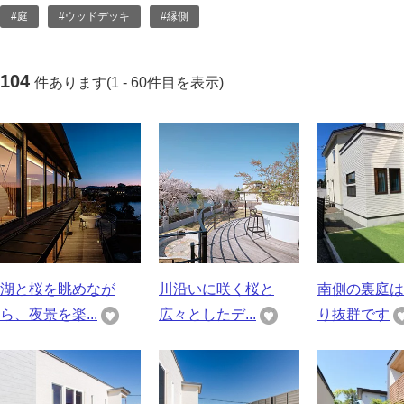
#庭
#ウッドデッキ
#縁側
104
件あります(1 - 60件目を表示)
湖と桜を眺めなが
川沿いに咲く桜と
南側の裏庭は
ら、夜景を楽...
広々としたデ...
り抜群です