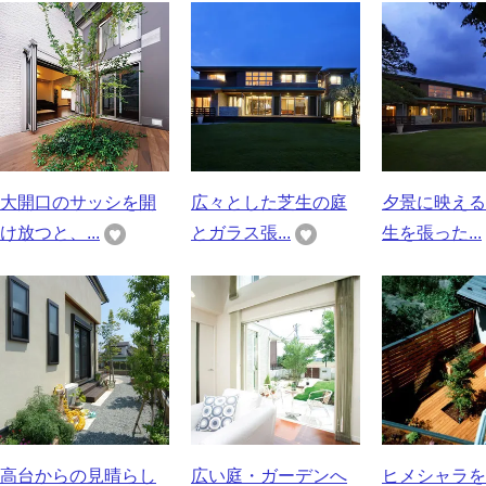
大開口のサッシを開
広々とした芝生の庭
夕景に映える
け放つと、...
とガラス張...
生を張った...
高台からの見晴らし
広い庭・ガーデンへ
ヒメシャラを