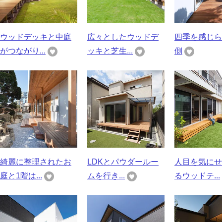
ウッドデッキと中庭
広々としたウッドデ
四季を感じら
がつながり...
ッキと芝生...
側
綺麗に整理されたお
LDKとパウダールー
人目を気にせ
庭と1階は...
ムを行き...
るウッドテ...