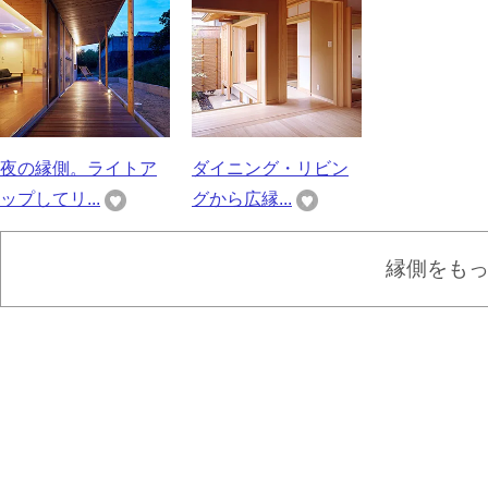
夜の縁側。ライトア
ダイニング・リビン
ップしてリ...
グから広縁...
縁側をも