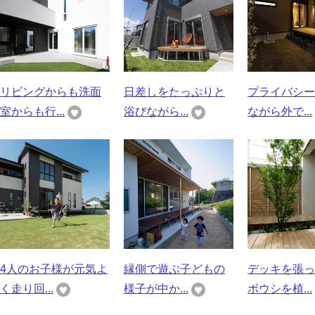
リビングからも洗面
日差しをたっぷりと
プライバシー
室からも行...
浴びながら...
ながら外で...
4人のお子様が元気よ
縁側で遊ぶ子どもの
デッキを張っ
く走り回...
様子が中か...
ボウシを植...