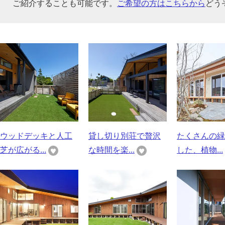
ご紹介することも可能です。
ご希望の方はこちらから
どう
ウッドデッキと人工
貸し切り別荘で贅沢
たくさんの緑
芝が広がる...
な時間を楽...
した、植物...