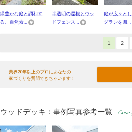
緑豊かな庭と調和す
半透明の屋根とウッ
庭が広々とし
る、自然素...
ドフェンス...
グランを囲...
1
2
業界20年以上のプロにあなたの
家づくりを質問できちゃいます！
ウッドデッキ：事例写真参考一覧
Case 