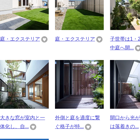
庭・エクステリア
庭・エクステリア
子世帯は1・
中庭へ開...
大きな窓が室内と一
外側と庭を適度に繋
開口から光が
体化し、自...
ぐ格子が特...
は落着きの...