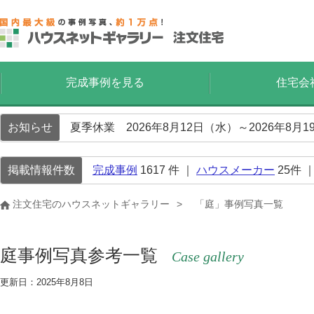
完成事例を見る
住宅会
お知らせ
夏季休業 2026年8月12日（水）～2026年8
掲載情報件数
完成事例
1617
件 ｜
ハウスメーカー
25
件 
注文住宅のハウスネットギャラリー
「庭」事例写真一覧
庭事例写真参考一覧
Case gallery
更新日：2025年8月8日