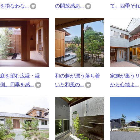
を損なわな...
の開放感あ...
て、四季それ..
庭を望む広縁・縁
和の趣が漂う落ち着
家族が集うリ
側。四季を感...
いた和風の...
から心地よ...