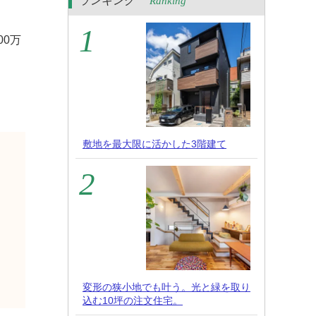
ランキング
Ranking
0万
敷地を最大限に活かした3階建て
変形の狭小地でも叶う。光と緑を取り
込む10坪の注文住宅。