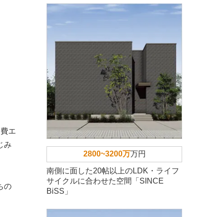
消費エ
じみ
2800~3200万
万円
南側に面した20帖以上のLDK・ライフ
サイクルに合わせた空間「SINCE
ちの
BiSS」