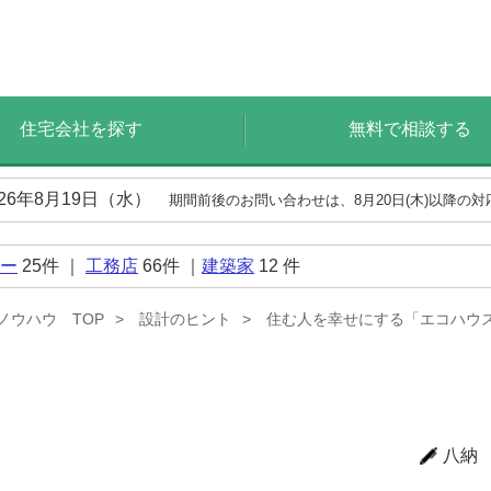
住宅会社を探す
無料で相談する
026年8月19日（水）
期間前後のお問い合わせは、8月20日(木)以降の
ー
25
件 ｜
工務店
66
件 ｜
建築家
12
件
ノウハウ TOP
設計のヒント
住む人を幸せにする「エコハウ
八納