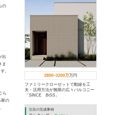
ちの
が出
きま
ます。
2800~3200万
万円
ファミリークローゼットで動線を工
夫・活用方法が無限の広々バルコニー
ぐら
「SINCE BiSS」
る家の
、
注目の完成事例