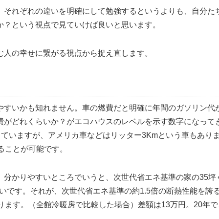
、それぞれの違いを明確にして勉強するというよりも、自分た
か？という視点で見ていけば良いと思います。
む人の幸せに繋がる視点から捉え直します。
やすいかも知れません。車の燃費だと明確に年間のガソリン代
費がどれくらいか？がエコハウスのレベルを示す数字になって
出ていますが、アメリカ車などはリッター3Kmという車もあり
ることが可能です。
、分かりやすいところでいうと、次世代省エネ基準の家の35坪
らいです。それが、次世代省エネ基準の約1.5倍の断熱性能を誇
ります。（全館冷暖房で比較した場合）差額は13万円。20年で