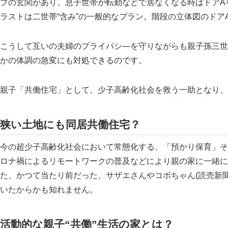
ブの玄関があり、息子世帯が転勤などで居なくなる時はドアA
ラストは二世帯“含み”の一般的なプラン。階段の立体図のドア
こうして互いの夫婦のプライパシ―を守りながらも親子孫三世
かの体調の急変にも対処できるのです。
親子
共働住宅
として、少子高齢化社会を救う一助となり、
狭い土地にも同居共働住宅？
今の超少子高齢化社会において常態化する、
預かり保育
そ
ロナ禍によるリモートワークの普及などにより親の家に一緒に
た、かつて当たり前だった、サザエさんやコボちゃん(読売新
いたからかも知れません。
活動的な親子“共働”生活の家とは？