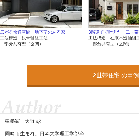
広がる快適空間 地下室のある家
3階建てで叶えた「二世帯
工法構造 鉄骨軸組工法
工法構造 在来木造軸組
部分共有型（玄関）
部分共有型（玄関）
2世帯住宅 の事
建築家
天野 彰
岡崎市生まれ。日本大学理工学部卒。