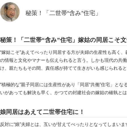
秘策！「二世帯“含み”住宅」
秘策！
二世帯“含み”住宅
嫁姑の同居こそ文
“嫁姑こそ”あえてべったり同居する方が夫婦の生産性も高く
の情報と文化やマナーも伝えられると言う。しかも現代の共働
け、親たちもその間、責任感が持てて生きがいも感じられると
“積極的な”親子同居には生産性があり
同居“共働”住宅
とな
いがあっても解決も早く、かつての封建社会の嫁姑の確執とは
娘同居はあえて二世帯住宅に！
反対に“娘”夫婦とは、互いが甘えてべったりとなってしまい