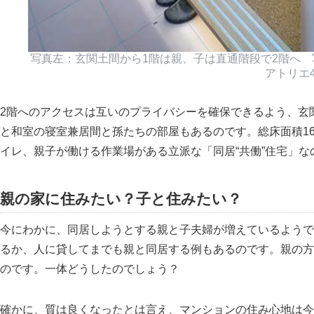
写真左：玄関土間から1階は親、子は直通階段で2階へ 
アトリエ
2階へのアクセスは互いのプライバシーを確保できるよう、玄
と和室の寝室兼居間と孫たちの部屋もあるのです。総床面積1
イレ、親子が働ける作業場がある立派な
同居“共働”住宅
な
親の家に住みたい？子と住みたい？
今にわかに、同居しようとする親と子夫婦が増えているようで
るか、人に貸してまでも親と同居する例もあるのです。親の方
のです。一体どうしたのでしょう？
確かに、質は良くなったとは言え、マンションの住み心地は今