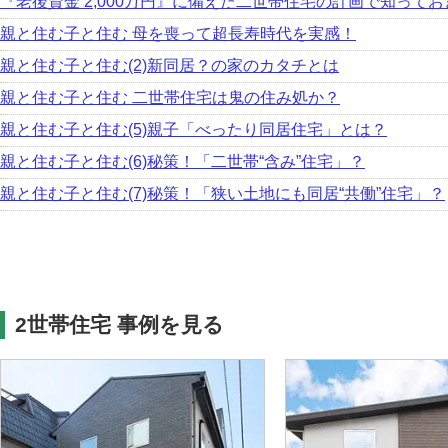
『老後資金 2,000万円』に備えた二世帯住宅の計画で知って
親と住む子と住む 母を喪って超長寿時代を実感！
親と住む子と住む(2)新同居？の家のカタチとは
親と住む子と住む 二世帯住宅は鬼の住み処か？
親と住む子と住む(5)親子「べったり同居住宅」とは？
親と住む子と住む(6)秘策！「二世帯“含み”住宅」？
親と住む子と住む(7)秘策！「狭い土地にも同居“共働”住宅」？
2世帯住宅 事例を見る