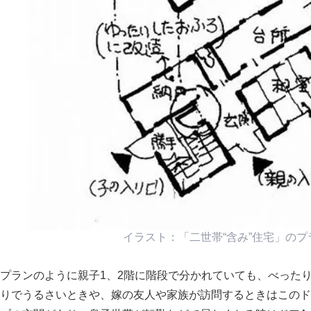
イラスト：
二世帯“含み”住宅
のプ
プランのように親子1、2階に階段で分かれていても、べった
りでうるさいときや、嫁の友人や家族が訪問するときはこのド