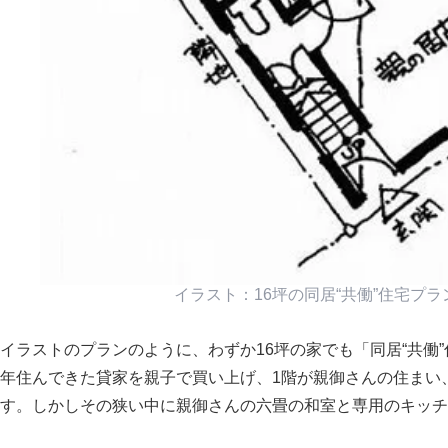
イラスト：16坪の同居“共働”住宅プ
イラストのプランのように、わずか16坪の家でも
同居“共働
年住んできた貸家を親子で買い上げ、1階が親御さんの住まい
す。しかしその狭い中に親御さんの六畳の和室と専用のキッチ