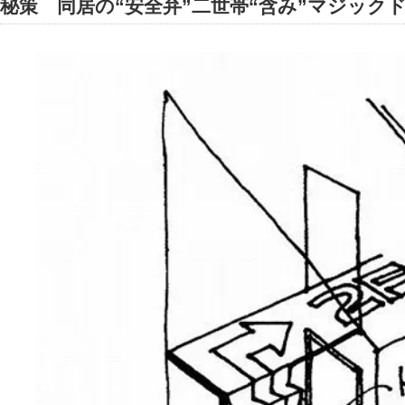
秘策 同居の“安全弁”二世帯“含み”マジック