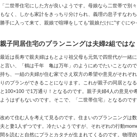
二世帯住宅にした方が良いようです。母娘なら二世帯で別々
もなく、しかも家計をきっちり分けられ、義理の息子すなわち
勝手に入って来て、親娘で喧嘩をしても“親娘だけに”すぐに
親子同居住宅のプランニングは夫婦2組ではな
最近は長寿で親夫婦はもとより祖父母も元気で四世代が一緒に
と言い、
鶴は千年 亀は万年
のようにめでたいことなので
持ち、一組の夫婦が住む家でさえ双方の希望や意見がそれぞれ10通
りのプランができることになります。これが親子の同居となる
と100×100 で1万通り！となるのです。親子夫婦4人の意
ようはずもないのです。そこで、
二世帯住宅
となるのです
改めて住む人を考えて見るのです。住まいのプランニングは数
夫と妻1人ずつです。冷たいようですが、それぞれの行動momen
間を読むと自然にプラとカタチが生まれてくるのです。物理的