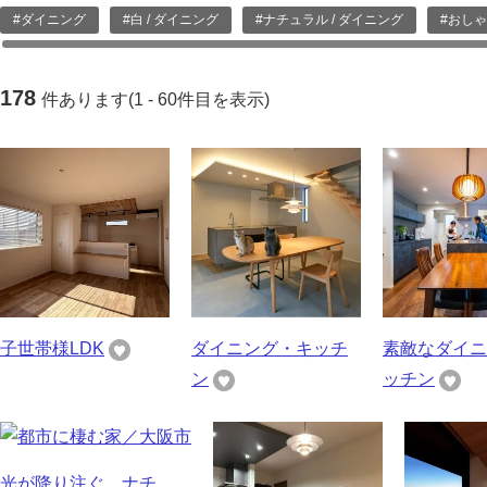
#ダイニング
#白 / ダイニング
#ナチュラル / ダイニング
#おしゃ
178
件あります(1 - 60件目を表示)
子世帯様LDK
ダイニング・キッチ
素敵なダイニ
ン
ッチン
光が降り注ぐ、ナチ