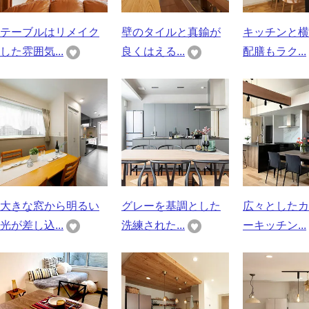
テーブルはリメイク
壁のタイルと真鍮が
キッチンと横
した雰囲気...
良くはえる...
配膳もラク...
大きな窓から明るい
グレーを基調とした
広々としたカ
光が差し込...
洗練された...
ーキッチン...