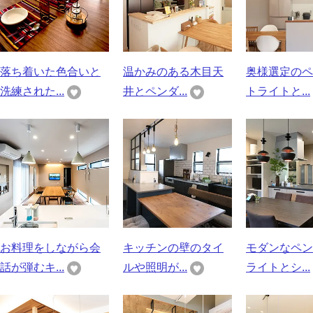
落ち着いた色合いと
温かみのある木目天
奥様選定のペ
洗練された...
井とペンダ...
トライトと...
お料理をしながら会
キッチンの壁のタイ
モダンなペン
話が弾むキ...
ルや照明が...
ライトとシ...