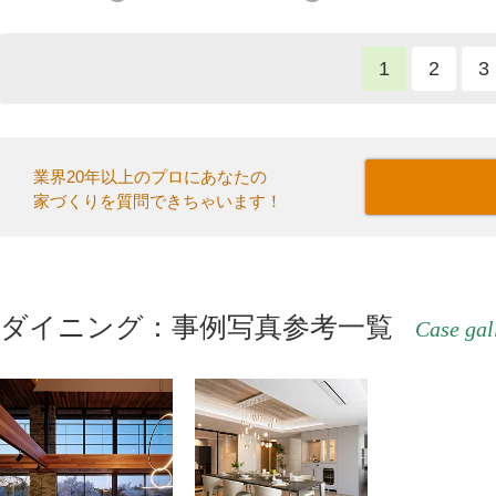
1
2
3
業界20年以上のプロにあなたの
家づくりを質問できちゃいます！
ダイニング：事例写真参考一覧
Case gal