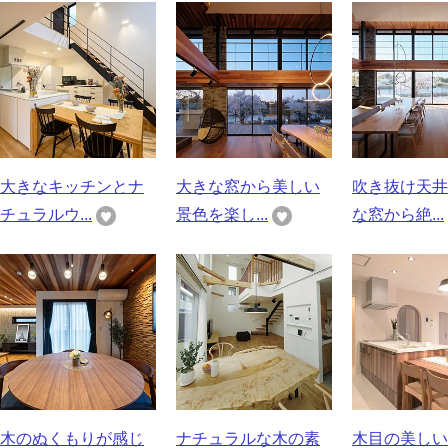
大きなキッチンとナ
大きな窓から美しい
吹き抜け天井
チュラルウ...
景色を楽し...
な窓から絶...
木のぬくもりが感じ
ナチュラルな木の素
木目の美しい