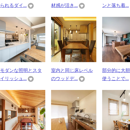
られるダイ...
材感が活き...
ンと落ち着...
モダンな照明とスタ
室内と同じ床レベル
部分的に大胆
イリッシュ...
のウッドデ...
使うことで...