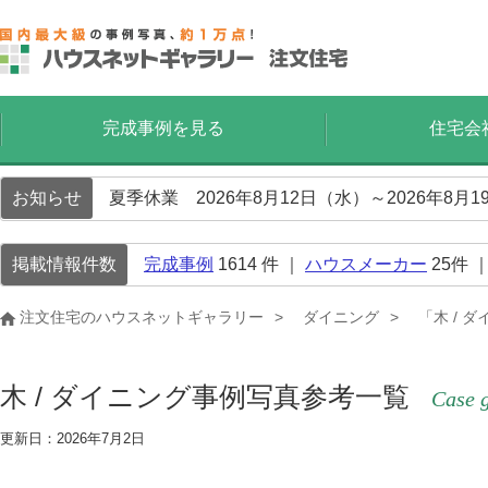
完成事例を見る
住宅会
お知らせ
夏季休業 2026年8月12日（水）～2026年8
掲載情報件数
完成事例
1614
件 ｜
ハウスメーカー
25
件 
注文住宅のハウスネットギャラリー
ダイニング
「木 / 
木 / ダイニング事例写真参考一覧
Case g
更新日：2026年7月2日