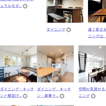
ュラルモダ...
ダイニング
遠く富士
ニングは、.
ダイニング：キッチ
ダイニング、キッチ
空間が見渡せる
ンと横並び...
ン：家事ラ...
ニング