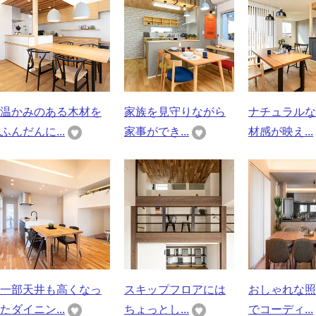
温かみのある木材を
家族を見守りながら
ナチュラルな
ふんだんに...
家事ができ...
材感が映え...
一部天井も高くなっ
スキップフロアには
おしゃれな照
たダイニン...
ちょっとし...
でコーディ...