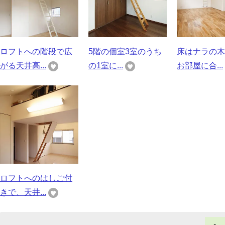
ロフトへの階段で広
5階の個室3室のうち
床はナラの木
がる天井高...
の1室に...
お部屋に合...
ロフトへのはしご付
きで、天井...