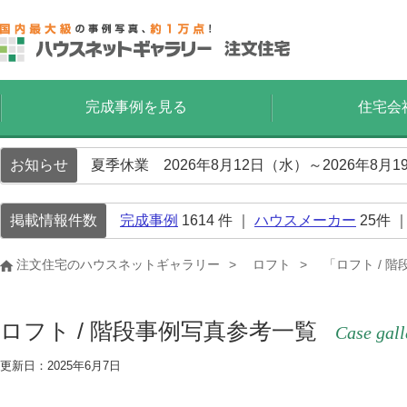
完成事例を見る
住宅会
お知らせ
夏季休業 2026年8月12日（水）～2026年8
掲載情報件数
完成事例
1614
件 ｜
ハウスメーカー
25
件 
注文住宅のハウスネットギャラリー
ロフト
「ロフト / 
ロフト / 階段事例写真参考一覧
Case gall
更新日：2025年6月7日