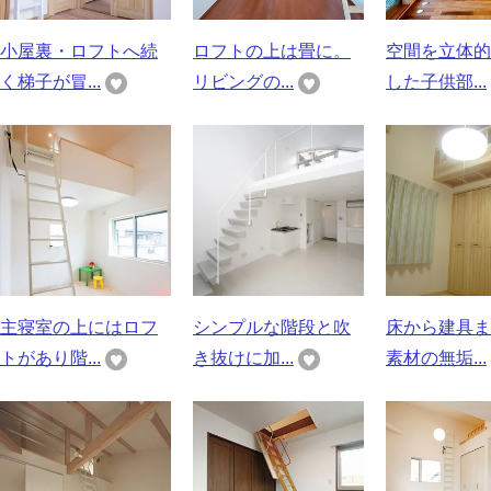
小屋裏・ロフトへ続
ロフトの上は畳に。
空間を立体的
く梯子が冒...
リビングの...
した子供部...
主寝室の上にはロフ
シンプルな階段と吹
床から建具ま
トがあり階...
き抜けに加...
素材の無垢...