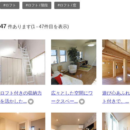
#ロフト
#ロフト / 階段
#ロフト / 窓
47
件あります(1 - 47件目を表示)
ロフト付きの収納力
広々とした空間にワ
遊び心あふれ
を活かした...
ークスペー...
ト付きで、...