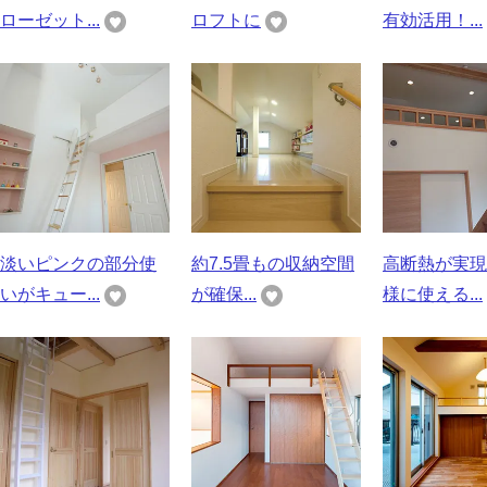
ローゼット...
ロフトに
有効活用！...
淡いピンクの部分使
約7.5畳もの収納空間
高断熱が実現
いがキュー...
が確保...
様に使える...