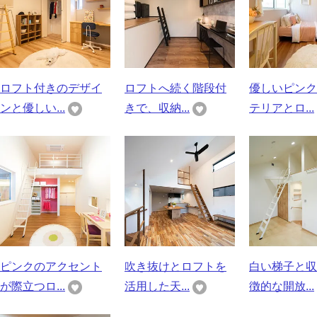
ロフト付きのデザイ
ロフトへ続く階段付
優しいピンク
ンと優しい...
きで、収納...
テリアとロ...
ピンクのアクセント
吹き抜けとロフトを
白い梯子と収
が際立つロ...
活用した天...
徴的な開放...