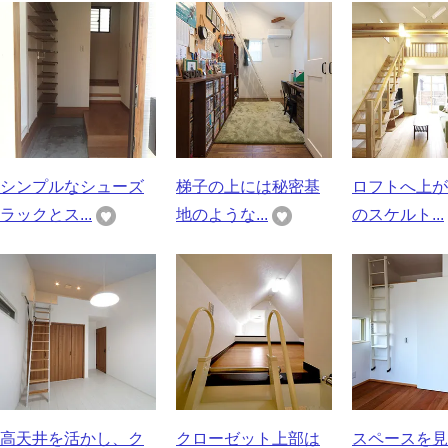
シンプルなシューズ
梯子の上には秘密基
ロフトへ上が
ラックとス...
地のような...
のスケルト...
高天井を活かし、ク
クローゼット上部は
スペースを見